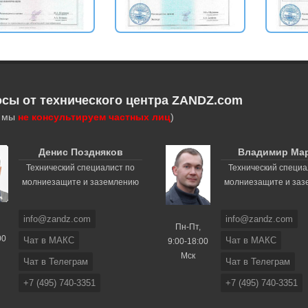
осы от технического центра ZANDZ.com
, мы
не консультируем частных лиц
)
Денис Поздняков
Владимир Ма
Технический специалист по
Технический специа
молниезащите и заземлению
молниезащите и за
info@zandz.com
info@zandz.com
Пн-Пт,
00
Чат в МАКС
Чат в МАКС
9:00-18:00
Мск
Чат в Телеграм
Чат в Телеграм
+7 (495) 740-3351
+7 (495) 740-3351