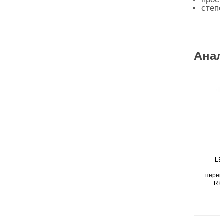
степ
Ана
L
пере
R