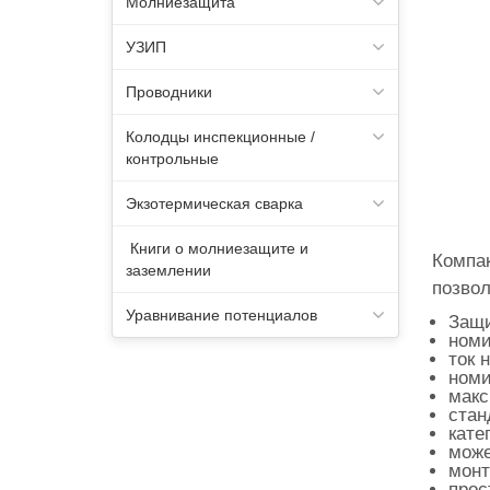
Молниезащита
УЗИП
Проводники
Колодцы инспекционные /
контрольные
Экзотермическая сварка
Книги о молниезащите и
Компа
заземлении
позвол
Уравнивание потенциалов
Защи
номи
ток н
номи
макс
стан
кате
може
монт
прос