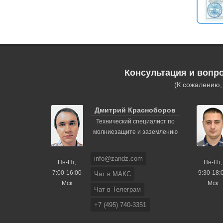
Консультация и вопр
(К сожалению
Дмитрий Красноборов
Технический специалист по
молниезащите и заземлению
info@zandz.com
Пн-Пт,
Пн-Пт,
7:00-16:00
9:30-18:
Чат в МАКС
Мск
Мск
Чат в Телеграм
+7 (495) 740-3351