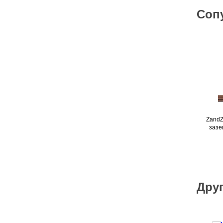
Соп
ZandZ
зазе
Друг