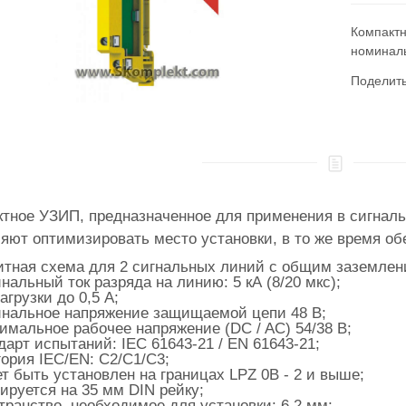
Компактн
номинал
Поделит
ктное УЗИП, предназначенное для применения в сигнал
яют оптимизировать место установки, в то же время о
тная схема для 2 сигнальных линий с общим заземлен
нальный ток разряда на линию: 5 кА (8/20 мкс);
агрузки до 0,5 А;
нальное напряжение защищаемой цепи 48 В;
имальное рабочее напряжение (DC / AC) 54/38 В;
дарт испытаний: IEC 61643-21 / EN 61643-21;
гория IEC/EN: C2/C1/C3;
т быть установлен на границах LPZ 0B - 2 и выше;
ируется на 35 мм DIN рейку;
транство, необходимое для установки: 6,2 мм;