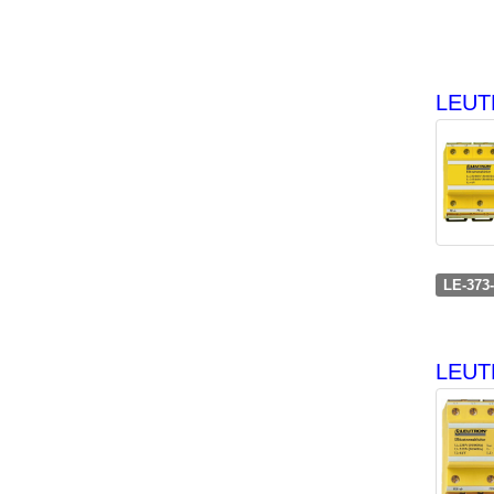
LEUTR
LE-373
LEUT