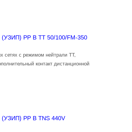
(УЗИП) PP B TT 50/100/FM-350
х сетях с режимом нейтрали TT,
ополнительный контакт дистанционной
 (УЗИП) PP B TNS 440V