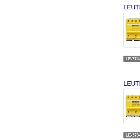
LEUTR
LE-374
LEUT
LE-373