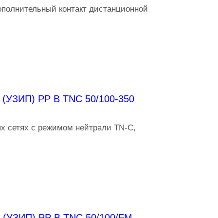
ополнительный контакт дистанционной
(УЗИП) PP B TNC 50/100-350
х сетях с режимом нейтрали TN-C,
 (УЗИП) PP B TNC 50/100/FM