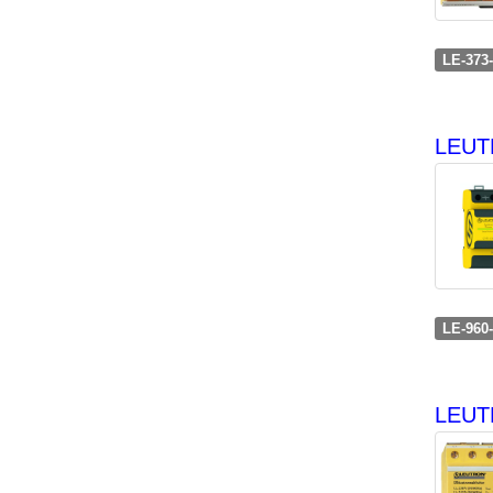
LE-373
LEUT
LE-960
LEUTR