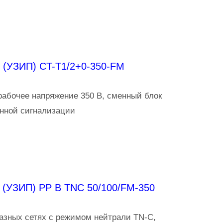
 (УЗИП) CT-T1/2+0-350-FM
абочее напряжение 350 В, сменный блок
нной сигнализации
 (УЗИП) PP B TNC 50/100/FM-350
азных сетях с режимом нейтрали TN-C,