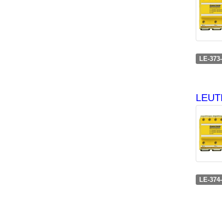
LE-373
LEUTR
LE-374