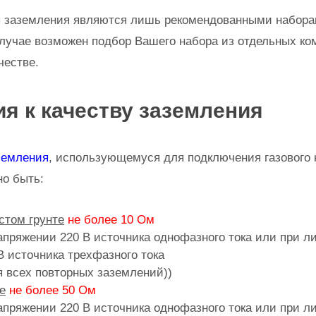
ы заземления являются лишь рекомендованными набора
лучае возможен подбор Вашего набора из отдельных к
честве.
я к качеству заземления
земления
, использующемуся для подключения газового к
но быть:
стом грунте
не более 10 Ом
апряжении 220 В источника однофазного тока или при л
В источника трехфазного тока
я всех повторных заземлений))
е
не более 50 Ом
апряжении 220 В источника однофазного тока или при л