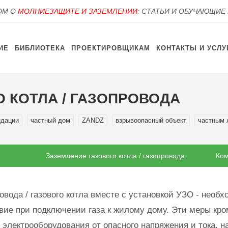
OM О
МОЛНИЕЗАЩИТЕ И ЗАЗЕМЛЕНИИ
: СТАТЬИ И ОБУЧАЮЩИЕ
ИЕ
БИБЛИОТЕКА
ПРОЕКТИРОВЩИКАМ
КОНТАКТЫ И УСЛУ
 КОТЛА / ГАЗОПРОВОДА
ндации
частный дом
ZANDZ
взрывоопасный объект
частным 
Заземление газового котла / газопровода
Ком
овода / газового котла вместе с установкой УЗО - необх
вие при подключении газа к жилому дому. Эти меры кро
 электрооборудования от опасного напряжения и тока, н