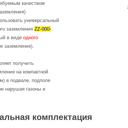
требуемым качеством
заземления)
пользовать универсальный
ого заземления
ZZ-000-
ый в виде
одного
ое заземление).
оляет получить
мление на компактной
 м) в подвале, подполе
не нарушая газоны и
альная комплектация