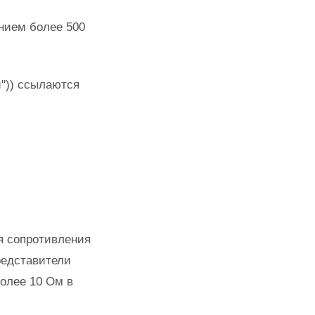
ением более 500
й")) ссылаются
ля сопротивления
редставители
олее 10 Ом в