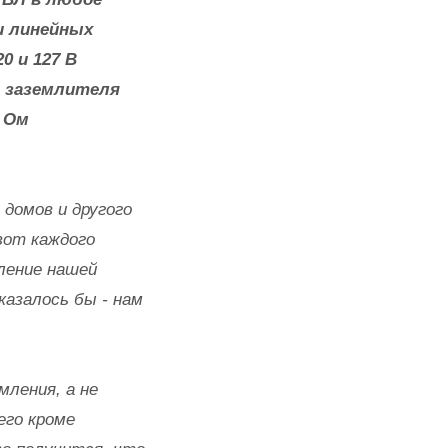
и линейных
0 и 127 В
ю заземлителя
0 Ом
домов и другого
вот каждого
мление нашей
азалось бы - нам
ления, а не
его кроме