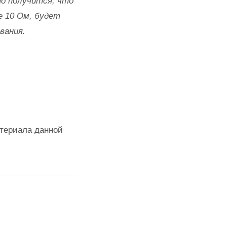
то получится, что
е 10 Ом, будет
вания.
териала данной