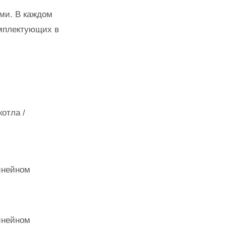
ми. В каждом
омплектующих в
отла /
инейном
инейном