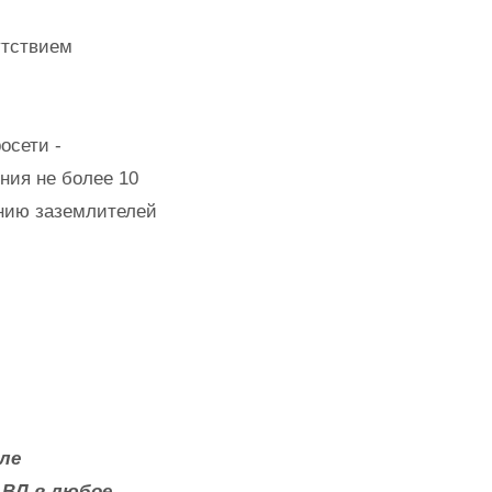
утствием
осети -
ния не более 10
нию заземлителей
ле
 BЛ в любое