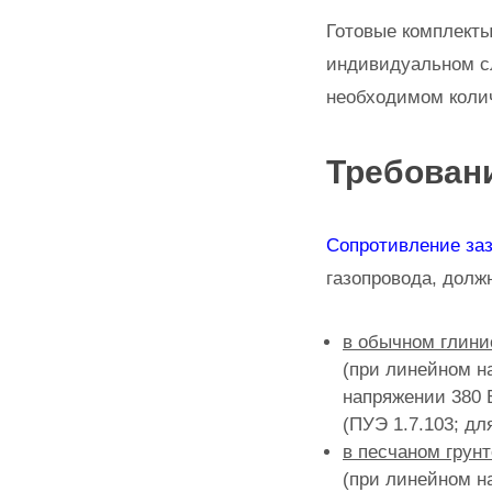
Готовые комплект
индивидуальном с
необходимом коли
Требовани
Сопротивление за
газопровода, долж
в обычном глини
(при линейном н
напряжении 380 
(ПУЭ 1.7.103; дл
в песчаном грунт
(при линейном н