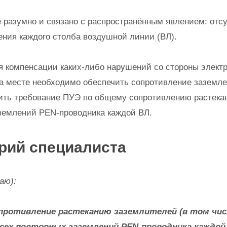
 разумно и связано с распространённым явлением: отс
ения каждого столба воздушной линии (ВЛ).
я компенсации каких-либо нарушений со стороны электр
а месте необходимо обеспечить сопротивление заземле
ить требование ПУЭ по общему сопротивлению растека
землений PEN-проводника каждой ВЛ.
рий специалиста
аю):
сопротивление растеканию заземлителей (в том чис
сех повторных заземлений PEN-проводника каждой