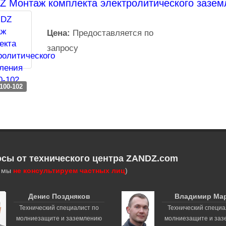
 Монтаж комплекта электролитического зазем
Цена:
Предоставляется по
запросу
100-102
осы от технического центра ZANDZ.com
, мы
не консультируем частных лиц
)
Денис Поздняков
Владимир Ма
Технический специалист по
Технический специа
молниезащите и заземлению
молниезащите и за