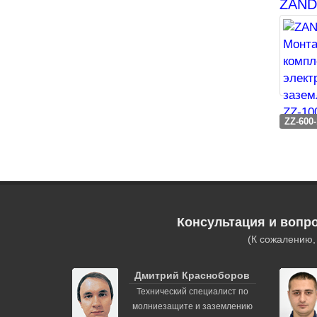
ZANDZ
ZZ-600-
Консультация и вопр
(К сожалению
Дмитрий Красноборов
Технический специалист по
молниезащите и заземлению