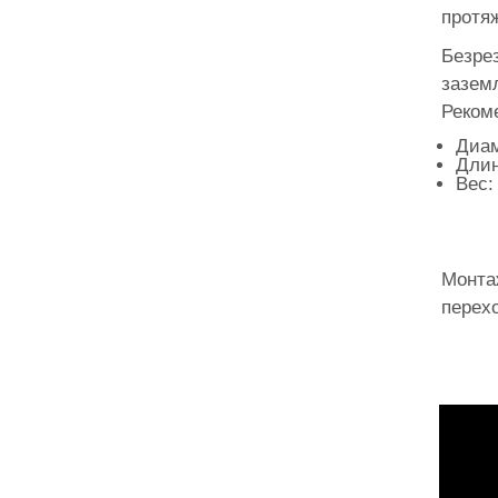
протяж
Безре
зазем
Реком
Диам
Длин
Вес: 
Монта
перех