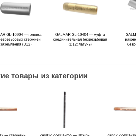
AR GL-10904 — головка
Подробнее
GALMAR GL-10404 — муфта
Подробнее
GALM
безрезьбовых стержней
соединительная безрезьбовая
након
заземления (D12)
(D12; латунь)
безр
ие товары из категории
ANDZ ZZ-001-255 — Штырь
Подробнее
ZandZ ZZ-001-065 — штырь
Подробнее
Z