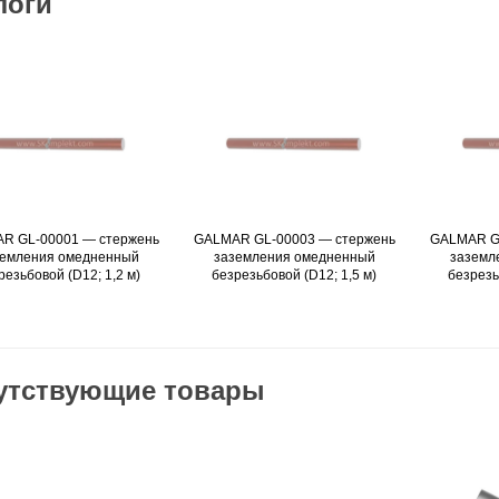
логи
R GL-00001 — стержень
Подробнее
GALMAR GL-00003 — стержень
Подробнее
GALMAR G
земления омедненный
заземления омедненный
заземл
резьбовой (D12; 1,2 м)
безрезьбовой (D12; 1,5 м)
безрезь
утствующие товары