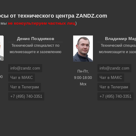
осы от технического центра ZANDZ.com
, мы
не консультируем частных лиц
)
Денис Поздняков
Владимир Ма
Технический специалист по
Технический специа
молниезащите и заземлению
молниезащите и за
info@zandz.com
info@zandz.com
Пн-Пт,
00
Чат в МАКС
Чат в МАКС
9:00-18:00
Мск
Чат в Телеграм
Чат в Телеграм
+7 (495) 740-3351
+7 (495) 740-3351