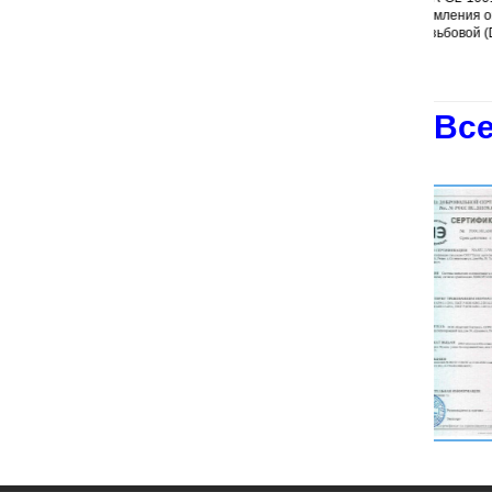
заземления омедненный
заземления омедненный
резьбовой (D12; 1,5 м)
резьбовой (D14; 1,5 м)
го
Все