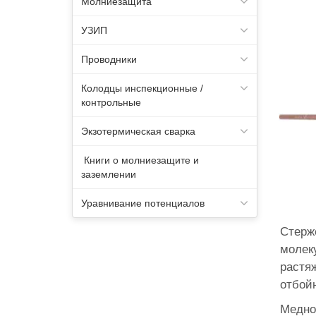
Молниезащита
УЗИП
Проводники
Колодцы инспекционные /
контрольные
Экзотермическая сварка
Книги о молниезащите и
заземлении
Уравнивание потенциалов
Стерж
молек
растя
отбойн
Медное