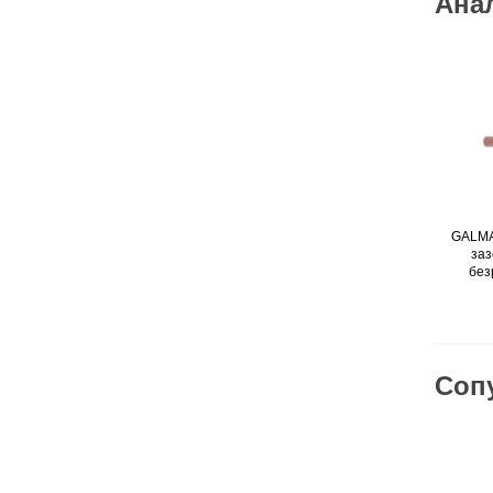
Ана
GALMA
за
без
Соп