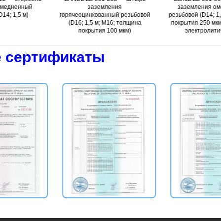
заземления
заземления омедненный
заз
рячеоцинкованный резьбовой
резьбовой (D14; 1,5 м; толщина
стал
(D16; 1,5 м; М16; толщина
покрытия 250 мкм; нанесение
U
покрытия 100 мкм)
электролитическое)
 сертификаты