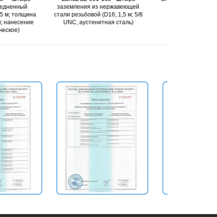
емления из нержавеющей
заземления омедненный
и резьбовой (D16; 1,5 м; 5/8
резьбовой (D17; 3 м)
горяч
NC, аустенитная сталь)
(D1