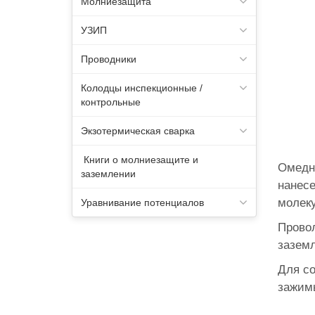
Молниезащита
УЗИП
Проводники
Колодцы инспекционные /
контрольные
Экзотермическая сварка
Книги о молниезащите и
Омедн
заземлении
нанес
молеку
Уравнивание потенциалов
Провол
зазем
Для с
зажим