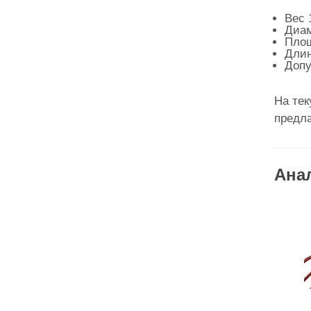
Вес 1
Диам
Площ
Длин
Допу
На те
предл
Ана