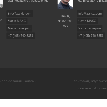
молниезащите и заземлению
молниезащите и за
info@zandz.com
info@zandz.com
Пн-Пт,
00
Чат в МАКС
Чат в МАКС
9:00-18:00
Мск
Чат в Телеграм
Чат в Телеграм
+7 (495) 740-3351
+7 (495) 740-3351
 пользования Сайтом /
Контент, опубликов
законом. Использ