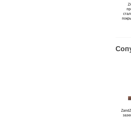
Z
пр
стал
покры
Соп
ZandZ
зазе