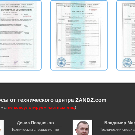
осы от технического центра ZANDZ.com
, мы
не консультируем частных лиц
)
Денис Поздняков
Владимир Ма
Технический специалист по
Технический специа