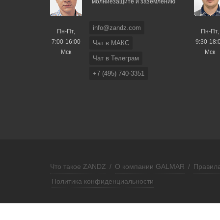
молниезащите и заземлению
info@zandz.com
Пн-Пт,
Пн-Пт,
7:00-16:00
9:30-18:
Чат в МАКС
Мск
Мск
Чат в Телеграм
+7 (495) 740-3351
Что такое ZANDZ
/
О компании GALMAR
/
Правила
Политика конфиденциальности