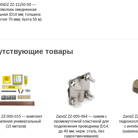
ANDZ ZZ-11150-50 —
Подробнее
оволока омедненная
ьная (D10 мм; толщина
тия 70 мкм; бухта 50 м)
утствующие товары
 ZZ-000-015 — комплект
Подробнее
ZandZ ZZ-005-064 — зажим с
Подробнее
ZandZ Z
мления универсальный
промежуточной пластиной для
гидроизол
(15 метров)
подключения проводника (D14;
с ингиб
до 40 мм; нерж. сталь; без
(ширина 
самоотвинчивания)