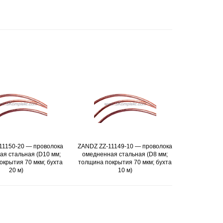
1150-20 — проволока
Подробнее
ZANDZ ZZ-11149-10 — проволока
Подробнее
GALMAR 
П
 стальная (D10 мм;
омедненная стальная (D8 мм;
проволока ом
рытия 70 мкм; бухта
толщина покрытия 70 мкм; бухта
(8 мм) 
20 м)
10 м)