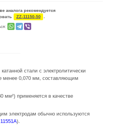
тве аналога рекомендуется
овать
ZZ-11150-50
.
ься:
 катанной стали с электролитически
е менее 0,070 мм, составляющим
0 мм²) применяется в качестве
щим электродам обычно используются
-11551A
).