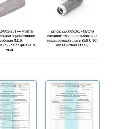
251 — Муфта
обнее
ZandZ ZZ-002-161 - Муфта
Подробнее
GALMAR GL-1040
Подро
 оцинкованная
соединительная резьбовая из
соединительная
я (М16;
нержавеющей стали (5/8 UNC;
(D17)
е покрытие 70
аустенитная сталь)
)