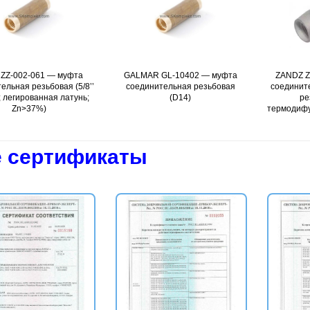
2-061 — муфта
робнее
GALMAR GL-10402 — муфта
Подробнее
ZANDZ ZZ-002-
Подр
резьбовая (5/8’’
соединительная резьбовая
соединительная
ованная латунь;
(D14)
резьбова
37%)
термодифузионно
мкм
 сертификаты