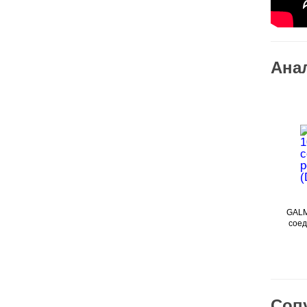
Ана
GALM
соед
Соп