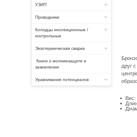
УЗИП
Проводники
Колодцы инспекционные /
контрольные
Экзотермическая сварка
Бронз
Книги о молниезащите и
друг с
заземлении
центр
Уравнивание потенциалов
образ
Вес: 
Длин
Диам