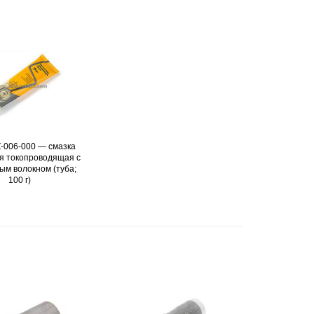
-006-000 — смазка
Подробнее
я токопроводящая с
ым волокном (туба;
100 г)