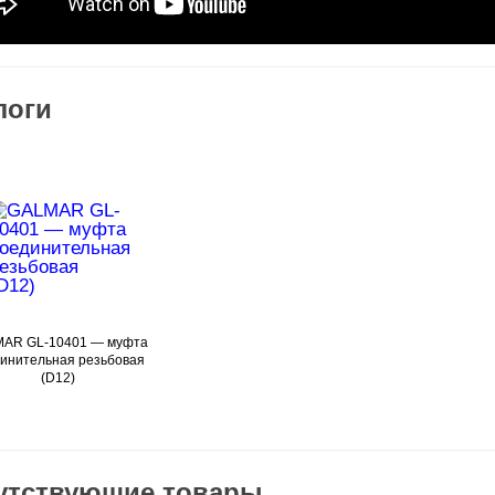
логи
AR GL-10401 — муфта
Подробнее
инительная резьбовая
(D12)
утствующие товары