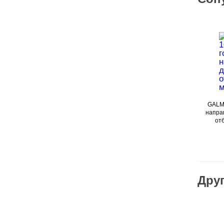
GALM
напра
от
Друг