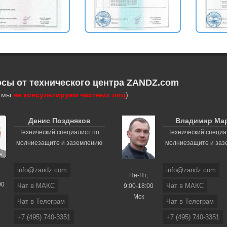
осы от технического центра ZANDZ.com
, мы
не консультируем частных лиц
)
Денис Поздняков
Владимир Ма
Технический специалист по
Технический специа
молниезащите и заземлению
молниезащите и за
info@zandz.com
info@zandz.com
Пн-Пт,
00
Чат в МАКС
Чат в МАКС
9:00-18:00
Мск
Чат в Телеграм
Чат в Телеграм
+7 (495) 740-3351
+7 (495) 740-3351