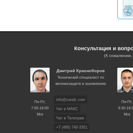
Консультация и вопр
(К сожалению
Дмитрий Красноборов
Технический специалист по
молниезащите и заземлению
info@zandz.com
Пн-Пт,
Пн-Пт,
7:00-16:00
9:30-18:
Чат в МАКС
Мск
Мск
Чат в Телеграм
+7 (495) 740-3351