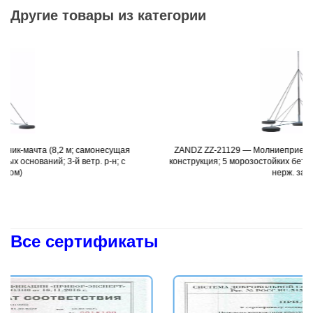
Другие товары из категории
м; самонесущая
ZANDZ ZZ-21129 — Молниеприемник-мачта (8,0 м; 
Подробнее
й ветр. р-н; с
конструкция; 5 морозостойких бетонных оснований; 3-й
нерж. зажимом)
Все сертификаты