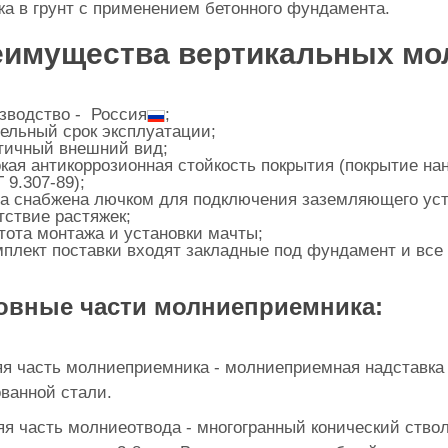
а в грунт с применением бетонного фундамента.
имущества вертикальных мо
зводство - Россия
;
ельный срок эксплуатации;
тичный внешний вид;
кая антикоррозионная стойкость покрытия (покрытие на
 9.307-89);
а снабжена лючком для подключения заземляющего уст
тствие растяжек;
тота монтажа и установки мачты;
мплект поставки входят закладные под фундамент и вс
овные части молниеприемника:
я часть молниеприемника - молниеприемная надставка 
ванной стали.
я часть молниеотвода - многогранный конический ствол