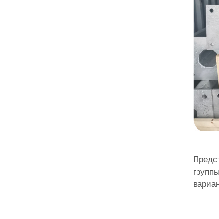
Предс
группы
вариан