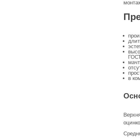
монтаж
Пре
прои
длит
эсте
высо
ГОСТ
мачт
отсу
прос
в ко
Осн
Верхня
оцинко
Средня