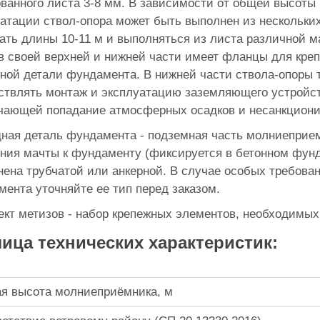
ванного листа 3-8 мм. В зависимости от общей высоты 
атации ствол-опора может быть выполнен из нескольких
ать длины 10-11 м и выполняться из листа различной ма
в своей верхней и нижней части имеет фланцы для кре
ной детали фундамента. В нижней части ствола-опоры т
твлять монтаж и эксплуатацию заземляющего устройст
чающей попадание атмосферных осадков и несанкциони
ная деталь фундамента - подземная часть молниеприем
ния мачты к фундаменту (фиксируется в бетонном фунд
ена трубчатой или анкерной. В случае особых требован
ента уточняйте ее тип перед заказом.
кт метизов - набор крепежных элементов, необходимых
ица технических характеристик:
я высота молниеприёмника, м