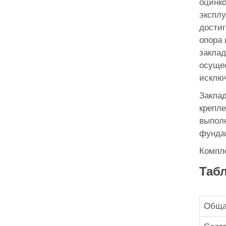
оцинко
эксплу
достиг
опора 
заклад
осущес
исклю
Заклад
крепле
выполн
фундам
Компле
Табл
Обща