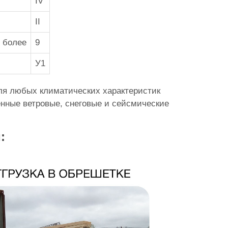
IV
II
 более
9
У1
ля любых климатических характеристик
енные ветровые, снеговые и сейсмические
: