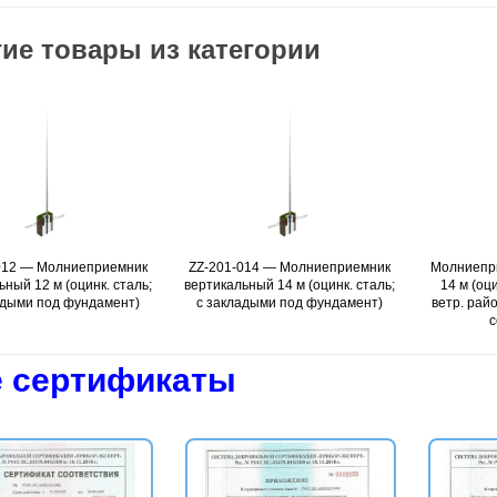
ие товары из категории
ZZ-201-014 — Молниеприемник
Подробнее
Молниеприёмник вертикальный
Подробнее
вертикальный 14 м (оцинк. сталь;
14 м (оцинк. сталь; с ЗДФ; 3-й
с закладыми под фундамент)
ветр. район; 5-й снег. район; 9-й
сейсм. район)
 сертификаты