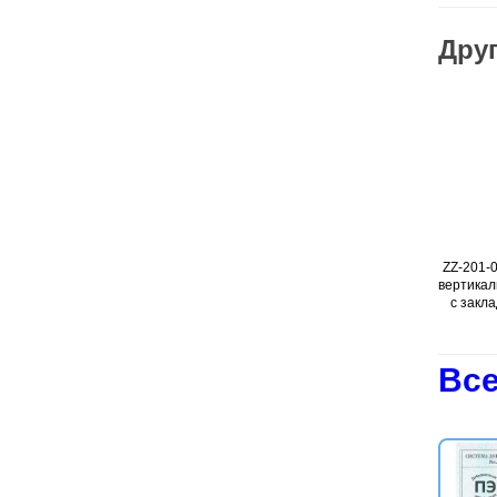
Друг
ZZ-201-020 — Молниеприемник
Подробнее
ZZ-201-012 — Молниеприемник
Подробнее
вертикальный 20 м (оцинк. сталь;
вертикальный 12 м (оцинк. сталь;
с закладыми под фундамент)
с закладыми под фундамент)
Все