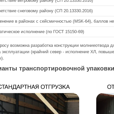
етствие ветровому району (СП 20.13330.2016)
етствие снеговому району (СП 20.13330.2016)
нение в районах с сейсмичностью (MSK-64), баллов не
тическое исполнение (по ГОСТ 15150-69)
росу возможна разработка конструкции молниеотвода д
 эксплуатации (крайний север - исполнение ХЛ, повыш
).
ианты транспортировочной упаковки