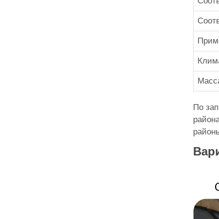
Соотв
Соотв
Приме
Клима
Масса
По зап
района
районы
Вар