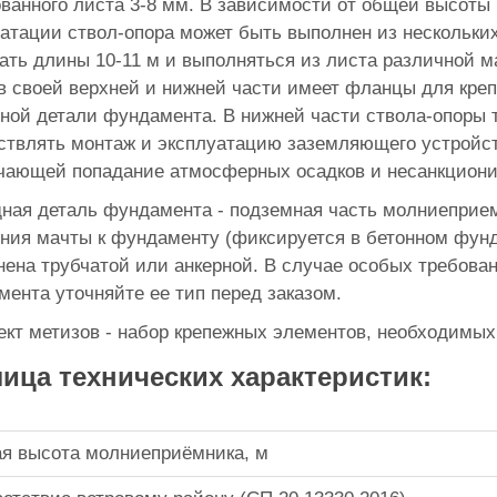
ванного листа 3-8 мм. В зависимости от общей высоты 
атации ствол-опора может быть выполнен из нескольких
ать длины 10-11 м и выполняться из листа различной ма
в своей верхней и нижней части имеет фланцы для кре
ной детали фундамента. В нижней части ствола-опоры т
твлять монтаж и эксплуатацию заземляющего устройст
чающей попадание атмосферных осадков и несанкциони
ная деталь фундамента - подземная часть молниеприем
ния мачты к фундаменту (фиксируется в бетонном фунд
ена трубчатой или анкерной. В случае особых требован
ента уточняйте ее тип перед заказом.
кт метизов - набор крепежных элементов, необходимых
ица технических характеристик:
я высота молниеприёмника, м