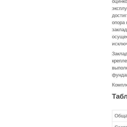
оцинко
эксплу
достиг
опора 
заклад
осущес
исклю
Заклад
крепле
выполн
фундам
Компле
Табл
Обща