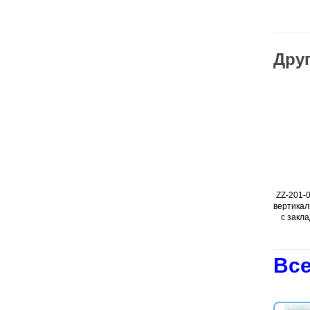
Друг
ZZ-201-020 — Молниеприемник
Подробнее
ZZ-201-012 — Молниеприемник
Подробнее
вертикальный 20 м (оцинк. сталь;
вертикальный 12 м (оцинк. сталь;
с закладыми под фундамент)
с закладыми под фундамент)
Все