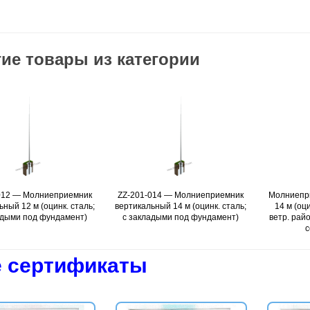
ие товары из категории
ZZ-201-014 — Молниеприемник
Подробнее
Молниеприёмник вертикальный
Подробнее
вертикальный 14 м (оцинк. сталь;
14 м (оцинк. сталь; с ЗДФ; 3-й
с закладыми под фундамент)
ветр. район; 5-й снег. район; 9-й
сейсм. район)
 сертификаты