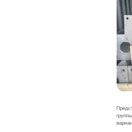
Предс
группы
вариан