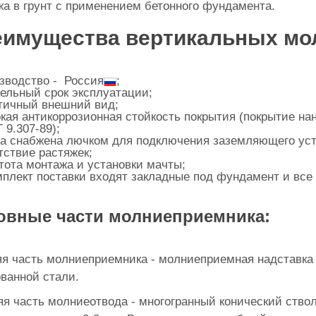
а в грунт с применением бетонного фундамента.
имущества вертикальных мо
зводство - Россия
;
ельный срок эксплуатации;
тичный внешний вид;
кая антикоррозионная стойкость покрытия (покрытие на
 9.307-89);
а снабжена лючком для подключения заземляющего уст
тствие растяжек;
тота монтажа и установки мачты;
мплект поставки входят закладные под фундамент и вс
овные части молниеприемника:
я часть молниеприемника - молниеприемная надставка 
ванной стали.
я часть молниеотвода - многогранный конический ствол