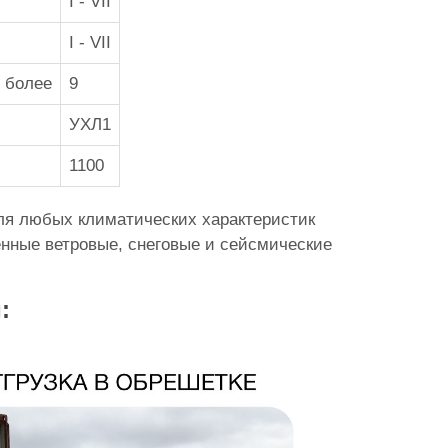
I - VII
I - VII
 более
9
УХЛ1
1100
ля любых климатических характеристик
енные ветровые, снеговые и сейсмические
: