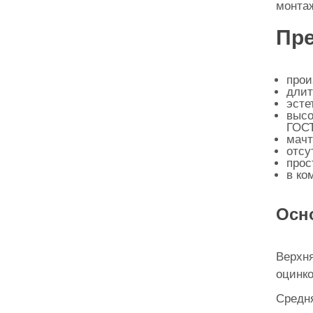
монтаж
Пре
прои
длит
эсте
высо
ГОСТ
мачт
отсу
прос
в ко
Осн
Верхня
оцинко
Средня