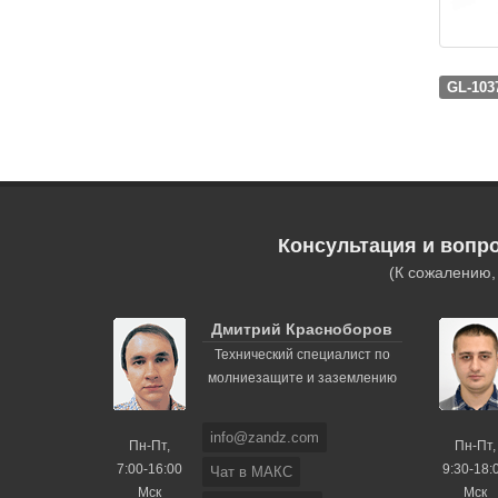
GL-103
Консультация и вопр
(К сожалению
Дмитрий Красноборов
Технический специалист по
молниезащите и заземлению
info@zandz.com
Пн-Пт,
Пн-Пт,
7:00-16:00
9:30-18:
Чат в МАКС
Мск
Мск