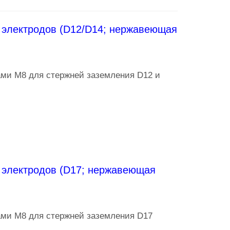
электродов (D12/D14; нержавеющая
ами M8 для стержней заземления D12 и
электродов (D17; нержавеющая
ами M8 для стержней заземления D17