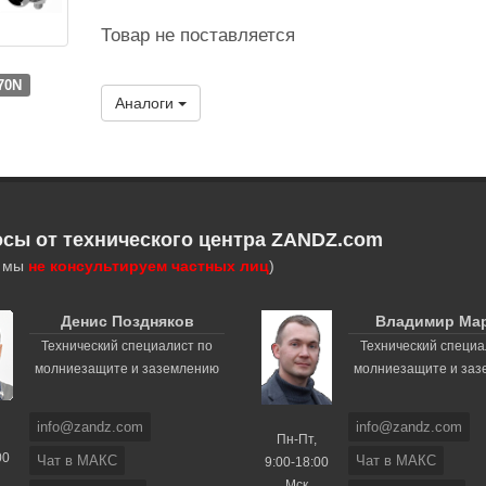
Товар не поставляется
70N
Аналоги
осы от технического центра ZANDZ.com
, мы
не консультируем частных лиц
)
Денис Поздняков
Владимир Ма
Технический специалист по
Технический специа
молниезащите и заземлению
молниезащите и за
info@zandz.com
info@zandz.com
Пн-Пт,
00
Чат в МАКС
Чат в МАКС
9:00-18:00
Мск