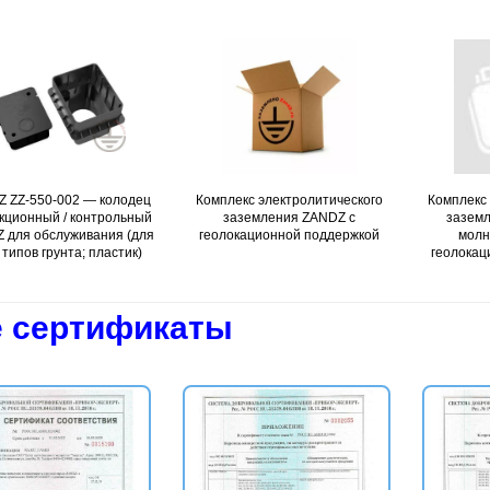
 ZZ-550-002 — колодец
Подробнее
Комплекс электролитического
Подробнее
Комплекс 
кционный / контрольный
заземления ZANDZ с
зазем
 для обслуживания (для
геолокационной поддержкой
молн
 типов грунта; пластик)
геолокац
 сертификаты