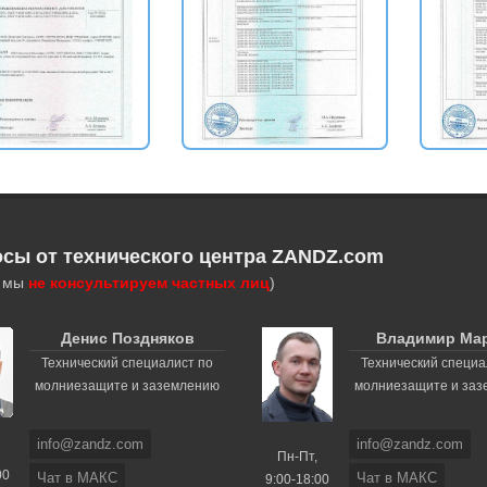
осы от технического центра ZANDZ.com
, мы
не консультируем частных лиц
)
Денис Поздняков
Владимир Ма
Технический специалист по
Технический специа
молниезащите и заземлению
молниезащите и за
info@zandz.com
info@zandz.com
Пн-Пт,
00
Чат в МАКС
Чат в МАКС
9:00-18:00