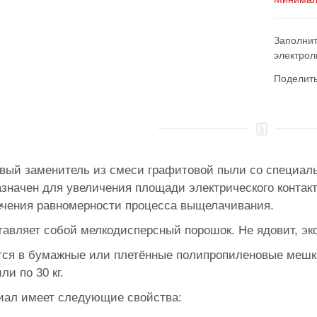
Заполнит
электрол
Поделит
вый заменитель из смеси графитовой пыли со специал
значен для увеличения площади электрического контакта
ечения равномерности процесса выщелачивания.
авляет собой мелкодисперсный порошок. Не ядовит, эко
тся в бумажные или плетённые полипропиленовые меш
ли по 30 кг.
иал имеет следующие свойства: