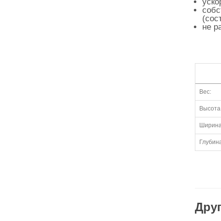
уско
собс
(сос
не р
Вес:
Высота
Ширина
Глубина
Друг