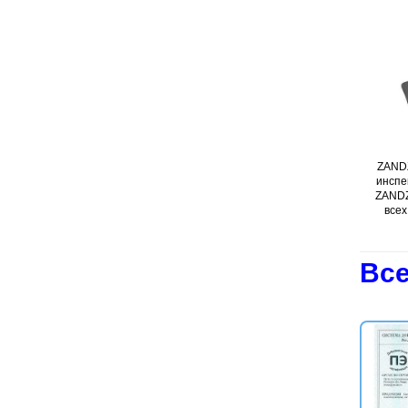
ZANDZ
инспе
ZANDZ
всех
Все