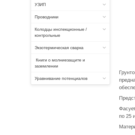
УЗИП
Проводники
Колодцы инспекционные /
контрольные
Экзотермическая сварка
Книги о молниезащите и
заземлении
Грунто
Уравнивание потенциалов
предна
обесп
Предст
Фасуе
по 25 и
Матер