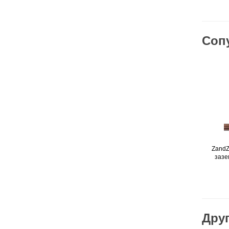
Соп
ZandZ
зазе
Друг