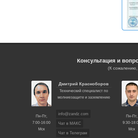
Консультация и вопр
(К сожалению
Дмитрий Красноборов
Технический специалист по
молниезащите и заземлению
info@zandz.com
Пн-Пт,
Пн-Пт,
7:00-16:00
9:30-18:
Чат в МАКС
Мск
Мск
Чат в Телеграм