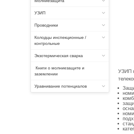
Молниезащита
УЗИП
Проводники
Колодцы инспекционные /
контрольные
Экзотермическая сварка
Книги о молниезащите и
УЗИП н
заземлении
телек
Уравнивание потенциалов
Защи
номи
комб
защи
осна
номи
подх
стан
кате