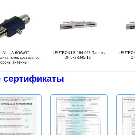
eNet LA-6GW/GT -
Подробнее
LEUTRON LE-194-053 Панель
Подробнее
LEUTRON
щита точек доступа (со
DP 5x8RJ45-19‘‘
DP
тороны антенны)
 сертификаты