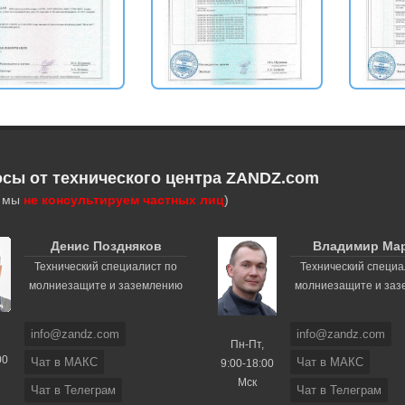
осы от технического центра ZANDZ.com
, мы
не консультируем частных лиц
)
Денис Поздняков
Владимир Ма
Технический специалист по
Технический специа
молниезащите и заземлению
молниезащите и за
info@zandz.com
info@zandz.com
Пн-Пт,
00
Чат в МАКС
Чат в МАКС
9:00-18:00
Мск
Чат в Телеграм
Чат в Телеграм