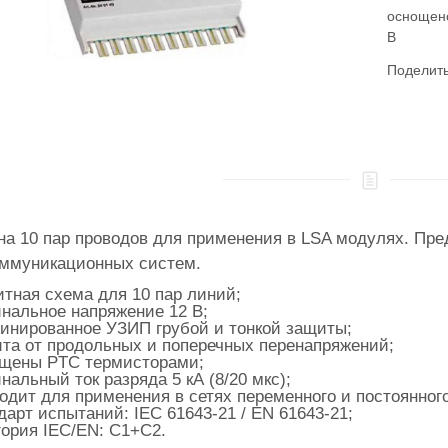
оснощен
В
Поделит
а 10 пар проводов для применения в LSA модулях. Пр
оммуникационных систем.
тная схема для 10 пар линий;
нальное напряжение 12 В;
инированное УЗИП грубой и тонкой защиты;
та от продольных и поперечных перенапряжений;
щены PTC термисторами;
нальный ток разряда 5 кА (8/20 мкс);
одит для применения в сетях переменного и постоянного
дарт испытаний: IEC 61643-21 / EN 61643-21;
гория IEC/EN: C1+C2.