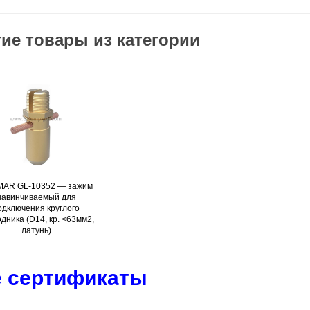
ие товары из категории
AR GL-10352 — зажим
Подробнее
навинчиваемый для
одключения круглого
дника (D14, кр. <63мм2,
латунь)
 сертификаты