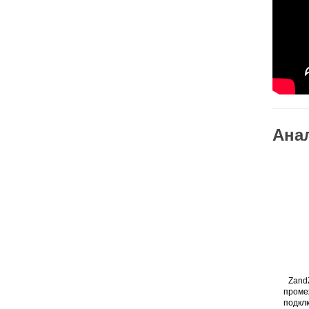
Ана
Zand
проме
подкл