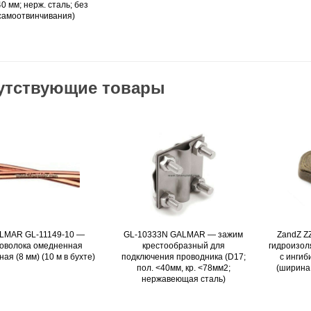
40 мм; нерж. сталь; без
самоотвинчивания)
утствующие товары
LMAR GL-11149-10 —
Подробнее
GL-10333N GALMAR — зажим
Подробнее
ZandZ Z
оволока омедненная
крестообразный для
гидроизол
ная (8 мм) (10 м в бухте)
подключения проводника (D17;
с ингиб
пол. <40мм, кр. <78мм2;
(ширина 
нержавеющая сталь)