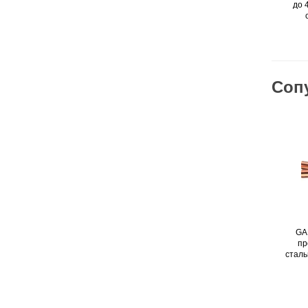
до 
Соп
GA
пр
сталь