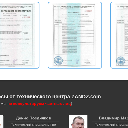
осы от технического центра ZANDZ.com
, мы
не консультируем частных лиц
)
Денис Поздняков
Владимир Ма
Технический специалист по
Технический специа