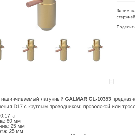
Зажим н
стержней
Поделит
 навинчиваемый латунный
GALMAR GL-10353
предназн
ения D17 с круглым проводником: проволокой или тросо
0,17 кг
а: 80 мм
на: 25 мм
та: 25 мм