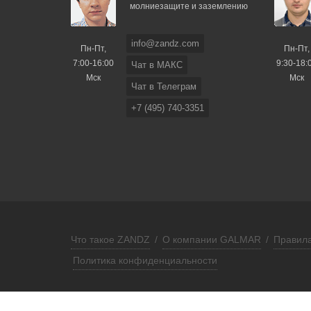
молниезащите и заземлению
info@zandz.com
Пн-Пт,
Пн-Пт,
7:00-16:00
9:30-18:
Чат в МАКС
Мск
Мск
Чат в Телеграм
+7 (495) 740-3351
Что такое ZANDZ
/
О компании GALMAR
/
Правила
Политика конфиденциальности