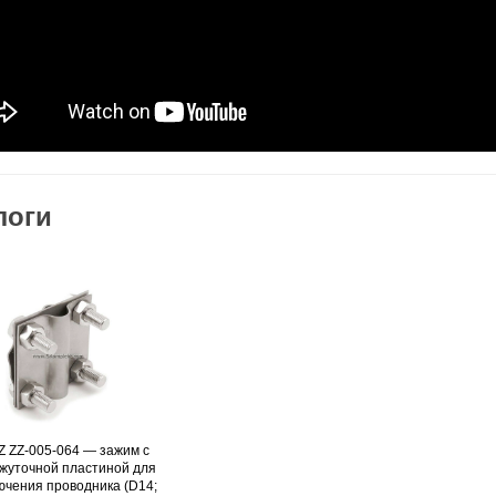
логи
Z ZZ-005-064 — зажим с
Подробнее
жуточной пластиной для
ючения проводника (D14;