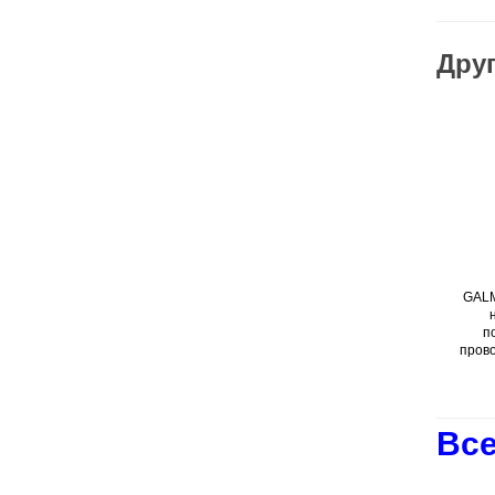
Друг
GALM
п
прово
Все