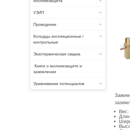
Молниезащита
УЗИП
Проводники
Колодцы инспекционные /
контрольные
Экзотермическая сварка
Книги о молниезащите и
заземлении
Уравнивание потенциалов
Зажим
заземл
Вес: 
Длин
Шири
Высо