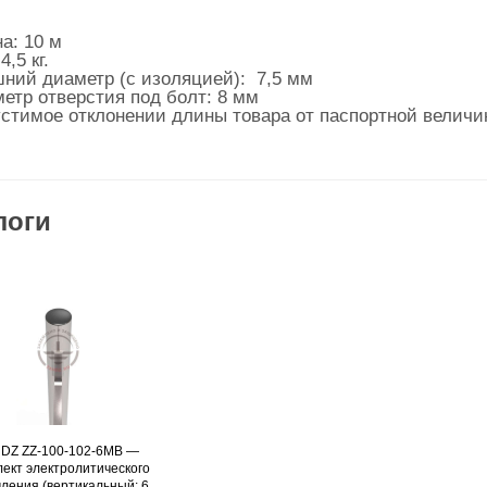
а: 10 м
4,5 кг.
ний диаметр (с изоляцией): 7,5 мм
етр отверстия под болт: 8 мм
стимое отклонении длины товара от паспортной величи
логи
DZ ZZ-100-102-6MB —
Подробнее
ект электролитического
ления (вертикальный; 6