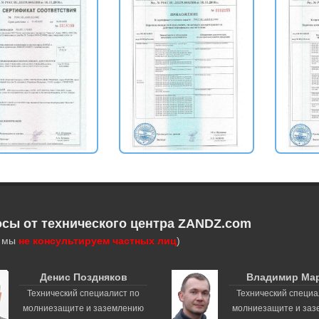
осы от технического центра ZANDZ.com
, мы
не консультируем частных лиц
)
Денис Поздняков
Владимир Ма
Технический специалист по
Технический специа
молниезащите и заземлению
молниезащите и за