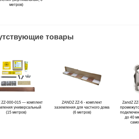
метров)
утствующие товары
 ZZ-000-015 — комплект
Подробнее
ZANDZ ZZ-6 - комплект
Подробнее
ZandZ ZZ
мления универсальный
заземления для частного дома
промежуто
(15 метров)
(6 метров)
подключен
до 40 мм
само