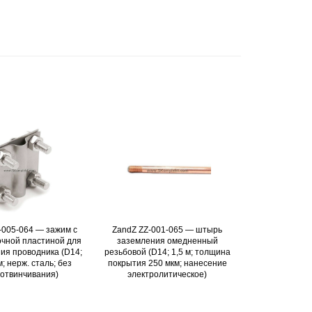
-005-064 — зажим с
Подробнее
ZandZ ZZ-001-065 — штырь
Подробнее
чной пластиной для
заземления омедненный
ия проводника (D14;
резьбовой (D14; 1,5 м; толщина
; нерж. сталь; без
покрытия 250 мкм; нанесение
отвинчивания)
электролитическое)