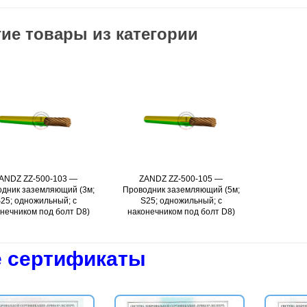
ие товары из категории
ANDZ ZZ-500-103 —
Подробнее
ZANDZ ZZ-500-105 —
Подробнее
дник заземляющий (3м;
Проводник заземляющий (5м;
25; одножильный; с
S25; одножильный; с
нечником под болт D8)
наконечником под болт D8)
 сертификаты