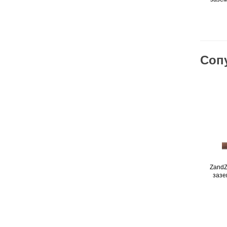
Соп
ZandZ
зазе