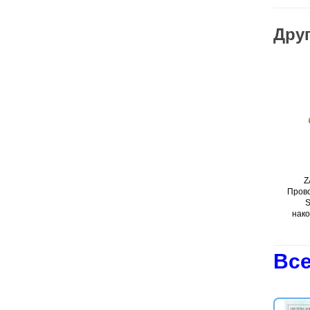
Друг
Z
Прово
S
нако
Все