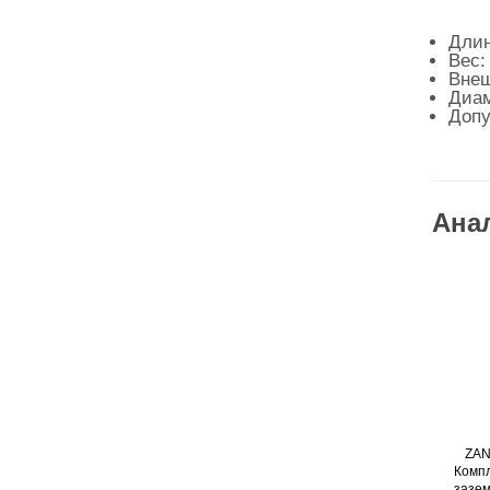
Длин
Вес: 
Внеш
Диам
Допу
Ана
ZAN
Компл
зазем