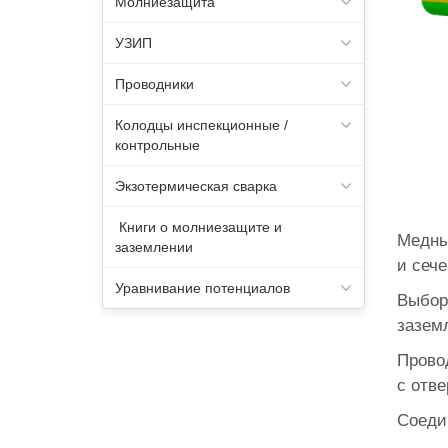
Молниезащита
УЗИП
Проводники
Колодцы инспекционные /
контрольные
Экзотермическая сварка
Книги о молниезащите и
Медны
заземлении
и сече
Уравнивание потенциалов
Выбор
заземл
Прово
с отве
Соеди