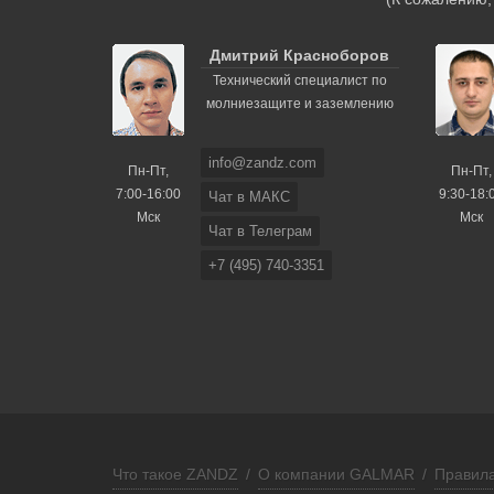
Дмитрий Красноборов
Технический специалист по
молниезащите и заземлению
info@zandz.com
Пн-Пт,
Пн-Пт,
7:00-16:00
9:30-18:
Чат в МАКС
Мск
Мск
Чат в Телеграм
+7 (495) 740-3351
Что такое ZANDZ
/
О компании GALMAR
/
Правила