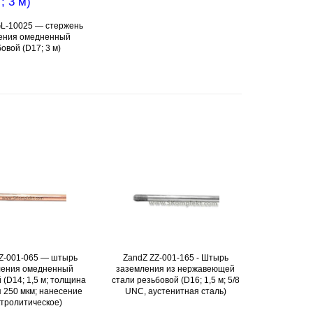
L-10025 — стержень
Подробнее
ения омедненный
овой (D17; 3 м)
Z-001-065 — штырь
Подробнее
ZandZ ZZ-001-165 - Штырь
Подробнее
GALMAR GL
ления омедненный
заземления из нержавеющей
заземле
 (D14; 1,5 м; толщина
стали резьбовой (D16; 1,5 м; 5/8
резьбо
 250 мкм; нанесение
UNC, аустенитная сталь)
тролитическое)