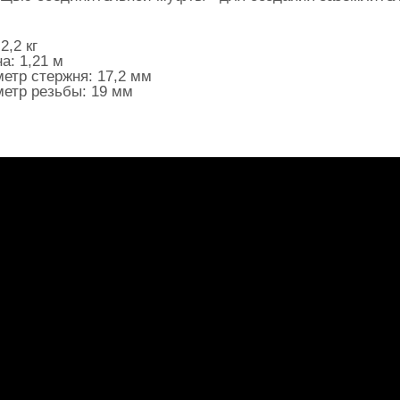
2,2 кг
а: 1,21 м
етр стержня: 17,2 мм
етр резьбы: 19 мм