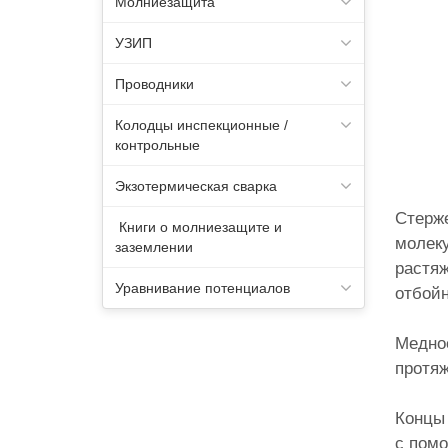
Молниезащита
УЗИП
Проводники
Колодцы инспекционные /
контрольные
Экзотермическая сварка
Стерж
Книги о молниезащите и
молеку
заземлении
растя
Уравнивание потенциалов
отбойн
Медное
протяж
Концы 
с пом