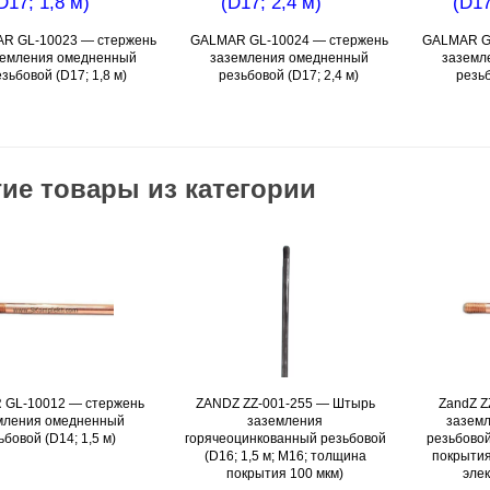
R GL-10023 — стержень
Подробнее
GALMAR GL-10024 — стержень
Подробнее
GALMAR G
земления омедненный
заземления омедненный
заземл
езьбовой (D17; 1,8 м)
резьбовой (D17; 2,4 м)
резьб
ие товары из категории
GL-10012 — стержень
Подробнее
ZANDZ ZZ-001-255 — Штырь
Подробнее
ZandZ Z
мления омедненный
заземления
зазем
ьбовой (D14; 1,5 м)
горячеоцинкованный резьбовой
резьбовой
(D16; 1,5 м; М16; толщина
покрытия
покрытия 100 мкм)
элек