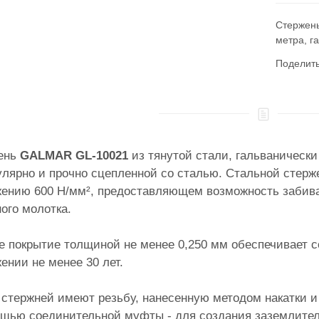
Стержень
метра, г
Поделит
ень
GALMAR GL-10021
из тянутой стали, гальванически
лярно и прочно сцепленной со сталью. Стальной стерж
жению 600 Н/мм², предоставляющем возможность забив
ого молотка.
 покрытие толщиной не менее 0,250 мм обеспечивает со
ении не менее 30 лет.
стержней имеют резьбу, нанесенную методом накатки и
ощью соединительной муфты - для создания заземлите