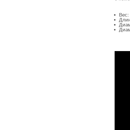
Вес: 
Длин
Диам
Диам