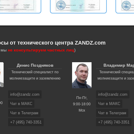
осы от технического центра ZANDZ.com
, мы
не консультируем частных лиц
)
Денис Поздняков
Владимир Ма
Технический специалист по
Технический специа
молниезащите и заземлению
молниезащите и за
info@zandz.com
info@zandz.com
Пн-Пт,
00
Чат в МАКС
Чат в МАКС
9:00-18:00
Мск
Чат в Телеграм
Чат в Телеграм
+7 (495) 740-3351
+7 (495) 740-3351