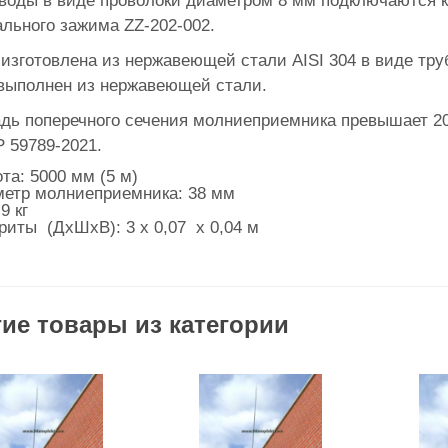
тводы в виде проволоки диаметром 8 мм подключаются 
льного зажима ZZ-202-002.
изготовлена из нержавеющей стали AISI 304 в виде тру
выполнен из нержавеющей стали.
ь поперечного сечения молниеприемника превышает 200
 59789-2021.
та: 5000 мм (5 м)
етр молниеприемника: 38 мм
9 кг
риты (ДxШxВ): 3 х 0,07 х 0,04 м
ие товары из категории