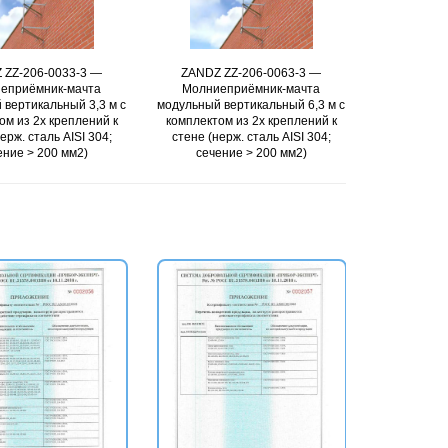
 ZZ-206-0033-3 —
Подробнее
ZANDZ ZZ-206-0063-3 —
Подробнее
ZANDZ Z
еприёмник-мачта
Молниеприёмник-мачта
Молние
 вертикальный 3,3 м с
модульный вертикальный 6,3 м с
модульный в
ом из 2х креплений к
комплектом из 2х креплений к
комплектом
ерж. сталь AISI 304;
стене (нерж. сталь AISI 304;
дымоходу (н
ение > 200 мм2)
сечение > 200 мм2)
сечен