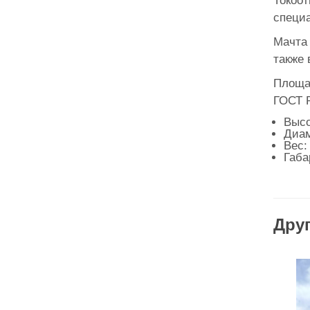
Токоо
специа
Мачта 
также 
Площад
ГОСТ Р
Высо
Диам
Вес: 
Габа
Друг