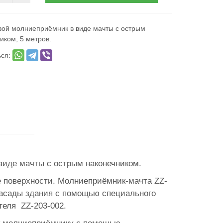
ой молниеприёмник в виде мачты с острым
иком, 5 метров.
ься:
иде мачты с острым наконечником.
е поверхности. Молниеприёмник-мачта ZZ-
 фасады здания с помощью специального
теля ZZ-203-002.