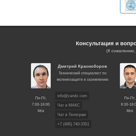
Консультация и вопр
(К сожалению
Дмитрий Красноборов
Технический специалист по
молниезащите и заземлению
info@zandz.com
Пн-Пт,
Пн-Пт,
7:00-16:00
9:30-18:
Чат в МАКС
Мск
Мск
Чат в Телеграм
+7 (495) 740-3351