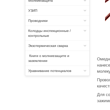
Молниезащита
УЗИП
Проводники
Колодцы инспекционные /
контрольные
Экзотермическая сварка
Книги о молниезащите и
Омедн
заземлении
нанес
Уравнивание потенциалов
молеку
Провол
качест
Для с
зажим