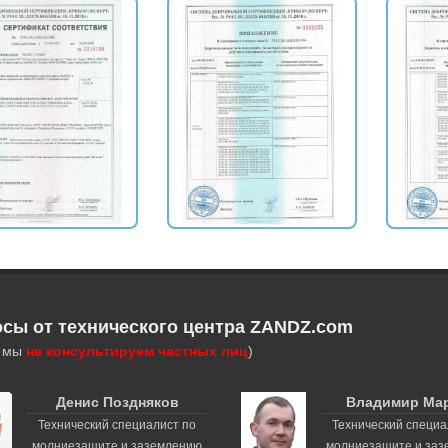
осы от технического центра ZANDZ.com
, мы
не консультируем частных лиц
)
Денис Поздняков
Владимир Ма
Технический специалист по
Технический специа
молниезащите и заземлению
молниезащите и за