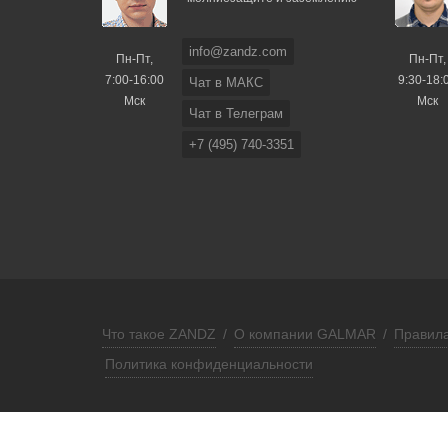
info@zandz.com
Пн-Пт,
Пн-Пт,
7:00-16:00
9:30-18:
Чат в МАКС
Мск
Мск
Чат в Телеграм
+7 (495) 740-3351
Что такое ZANDZ
/
О компании GALMAR
/
Правила
Политика конфиденциальности