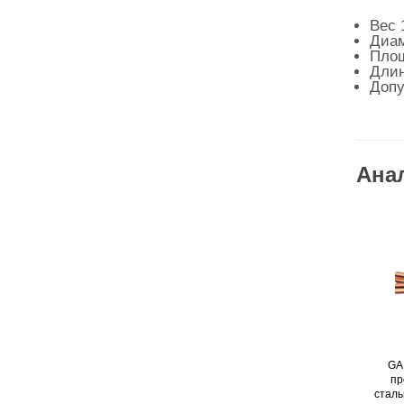
Вес 1
Диам
Площ
Длин
Допу
Ана
GA
пр
сталь