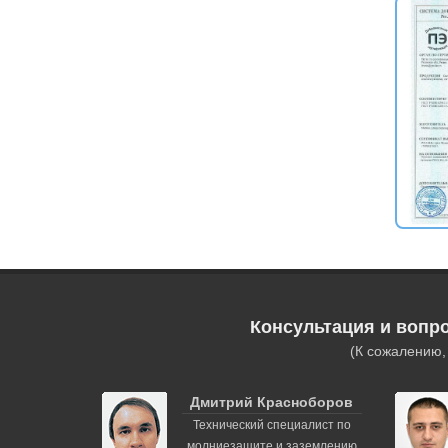
Консультация и вопр
(К сожалению
Дмитрий Красноборов
Технический специалист по
молниезащите и заземлению