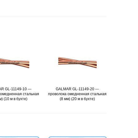
R GL-11149-10 —
Подробнее
GALMAR GL-11149-20 —
Подробнее
GALMAR
 омедненная стальная
проволока омедненная стальная
проволока о
м) (10 м в бухте)
(8 мм) (20 м в бухте)
(8 мм)