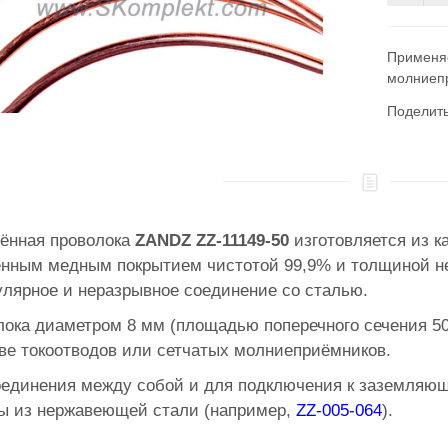
Применяе
молниеп
Поделит
ённая проволока
ZANDZ ZZ-11149-50
изготовляется из к
енным медным покрытием чистотой 99,9% и толщиной н
лярное и неразрывное соединение со сталью.
ока диаметром 8 мм (площадью поперечного сечения 50
ве токоотводов или сетчатых молниеприёмников.
оединения между собой и для подключения к заземляю
ы из нержавеющей стали (например,
ZZ-005-064
).