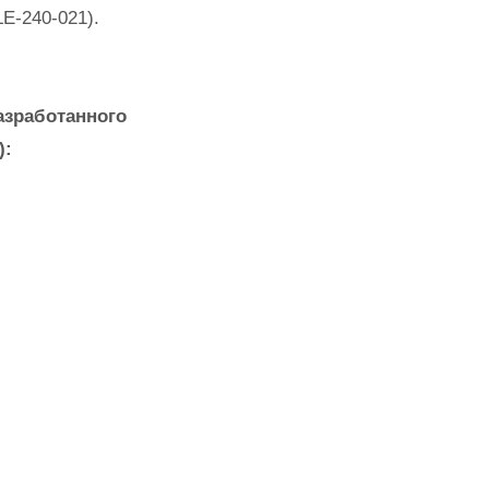
E-240-021).
азработанного
):