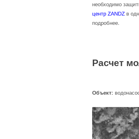
необходимо защити
центр ZANDZ
в одн
подробнее.
Расчет м
Объект:
водонасос