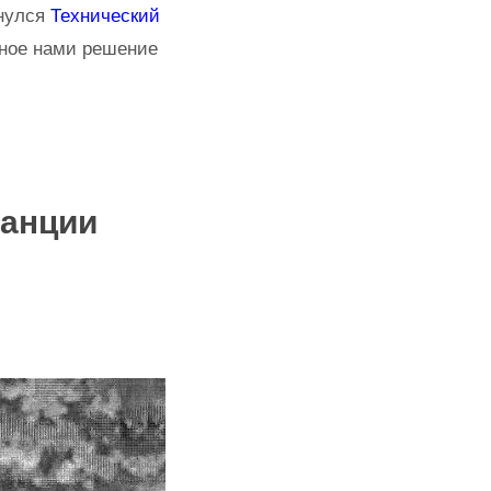
кнулся
Технический
нное нами решение
танции