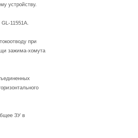
му устройству.
 GL-11551A.
токоотводу при
ощи зажима-хомута
объединенных
горизонтального
общее ЗУ в