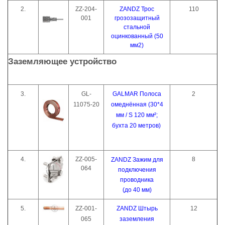
2.
ZZ-204-
ZANDZ Трос
110
001
грозозащитный
стальной
оцинкованный (50
мм2)
Заземляющее устройство
3.
GL-
GALMAR Полоса
2
11075-20
омеднённая (30*4
мм / S 120 мм²;
бухта 20 метров)
4.
ZZ-005-
8
ZANDZ Зажим для
064
подключения
проводника
(до 40 мм)
5.
ZZ-001-
ZANDZ Штырь
12
065
заземления