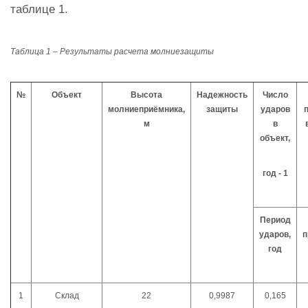
таблице 1.
Таблица 1 – Результаты расчета молниезащиты
№
Объект
Высота
Надежность
Число
молниеприёмника,
защиты
ударов
м
в
объект,
год - 1
Период
ударов,
п
год
1
Склад
22
0,9987
0,165