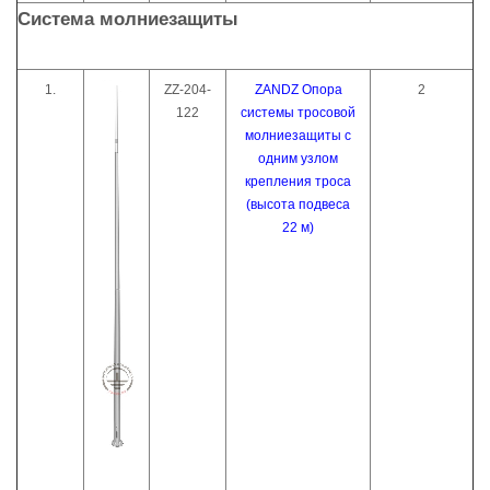
Система молниезащиты
1.
ZZ-204-
ZANDZ Опора
2
122
системы тросовой
молниезащиты с
одним узлом
крепления троса
(высота подвеса
22 м)