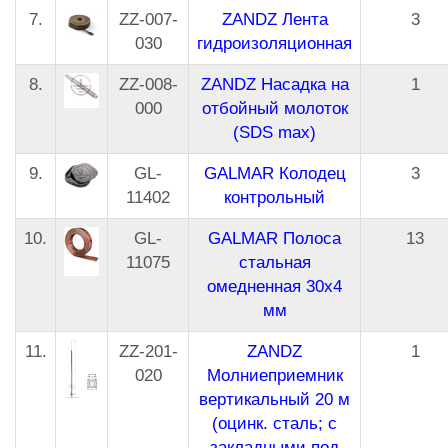
7.
ZZ-007-
ZANDZ Лента
3
030
гидроизоляционная
8.
ZZ-008-
ZANDZ Насадка на
1
000
отбойный молоток
(SDS max)
9.
GL-
GALMAR Колодец
3
11402
контрольный
10.
GL-
GALMAR Полоса
13
11075
стальная
омедненная 30х4
мм
11.
ZZ-201-
ZANDZ
1
020
Молниеприемник
вертикальный 20 м
(оцинк. сталь; с
закладными под