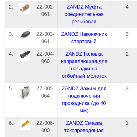
2.
ZZ-002-
ZANDZ Муфта
4
061
соединительная
резьбовая
3.
ZZ-003-
ZANDZ Наконечник
3
061
стартовый
4.
ZZ-004-
ZANDZ Головка
2
060
направляющая для
насадки на
отбойный молоток
5.
ZZ-005-
ZANDZ Зажим для
3
064
подключения
проводника (до 40
мм)
6.
ZZ-006-
ZANDZ Смазка
1
000
токопроводящая