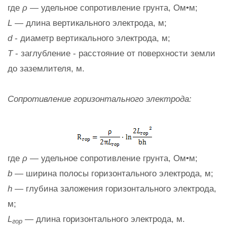
где
ρ
— удельное сопротивление грунта, Ом•м;
L
— длина вертикального электрода, м;
d
- диаметр вертикального электрода, м;
T
- заглубление - расстояние от поверхности земли
до заземлителя, м.
Сопротивление горизонтального электрода:
где
ρ
— удельное сопротивление грунта, Ом•м;
b
— ширина полосы горизонтального электрода, м;
h
— глубина заложения горизонтального электрода,
м;
L
— длина горизонтального электрода, м.
гор