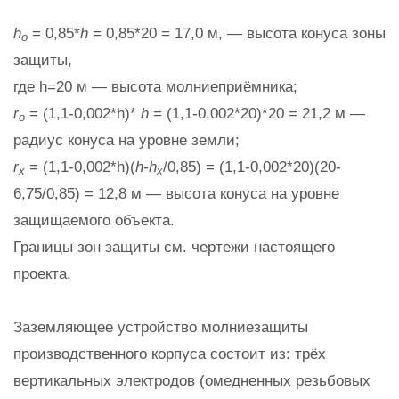
h
= 0,85*
h
= 0,85*20 = 17,0 м, — высота конуса зоны
o
защиты,
где h=20 м — высота молниеприёмника;
r
= (1,1-0,002*h)*
h
= (1,1-0,002*20)*20 = 21,2 м —
o
радиус конуса на уровне земли;
r
= (1,1-0,002*h)(
h-h
/0,85) = (1,1-0,002*20)(20-
x
x
6,75/0,85) = 12,8 м — высота конуса на уровне
защищаемого объекта.
Границы зон защиты см. чертежи настоящего
проекта.
Заземляющее устройство молниезащиты
производственного корпуса состоит из: трёх
вертикальных электродов (омедненных резьбовых