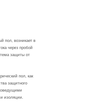
й пол, возникает в
ока через пробой
стема защиты от
рический пол, как
ства защитного
оковедущими
ии изоляции.