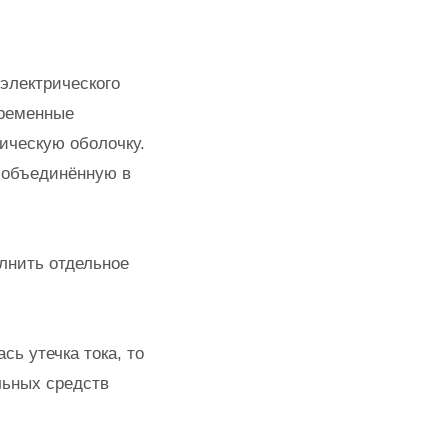
электрического
временные
ическую оболочку.
, объединённую в
лнить отдельное
сь утечка тока, то
льных средств