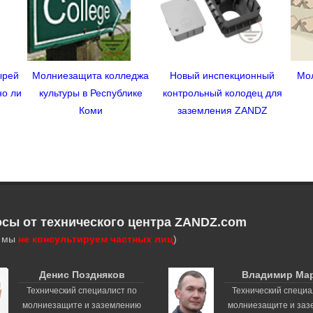
ырей
Молниезащита колледжа
Новый инспекционный
Мо
но ли
культуры в Республике
контрольный колодец для
Коми
заземления ZANDZ
осы от технического центра ZANDZ.com
, мы
не консультируем частных лиц
)
Денис Поздняков
Владимир Ма
Технический специалист по
Технический специа
молниезащите и заземлению
молниезащите и за