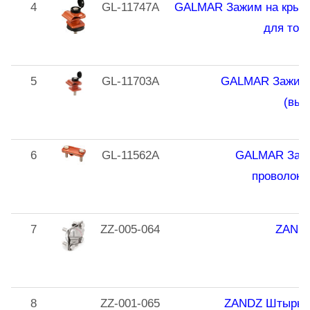
4
GL-11747A
GALMAR Зажим на крышу
для ток
5
GL-11703A
GALMAR Зажим к
(выс
6
GL-11562A
GALMAR Зажи
проволока
7
ZZ-005-064
ZANDZ
8
ZZ-001-065
ZANDZ Штырь з