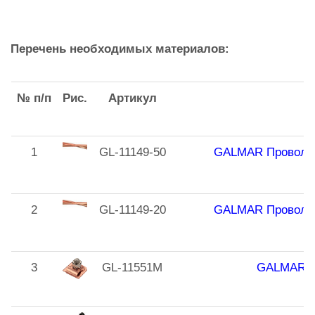
Перечень необходимых материалов:
№ п/п
Рис.
Артикул
1
GL-11149-50
GALMAR Проволока
2
GL-11149-20
GALMAR Проволока
3
GL-11551M
GALMAR За