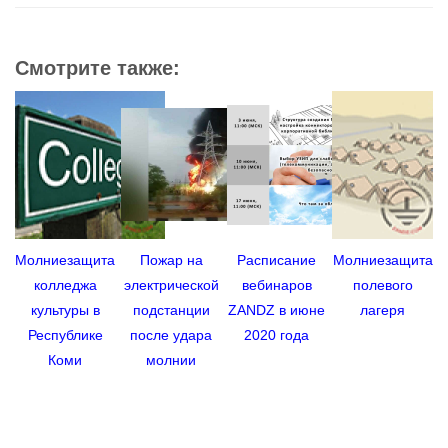
Смотрите также:
Молниезащита
Пожар на
Расписание
Молниезащита
колледжа
электрической
вебинаров
полевого
м
культуры в
подстанции
ZANDZ в июне
лагеря
Республике
после удара
2020 года
Коми
молнии
с
г