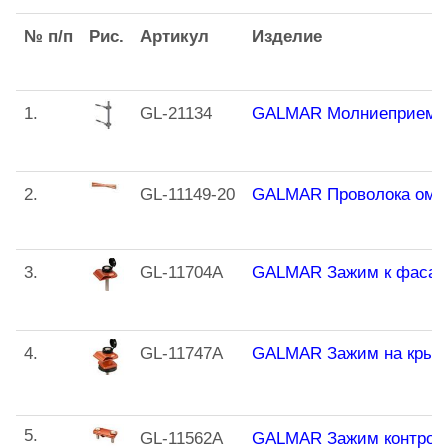
№ п/п
Рис.
Артикул
Изделие
1.
GL-21134
GALMAR Молниеприемник-
2.
GL-11149-20
GALMAR Проволока омедн
3.
GL-11704A
GALMAR Зажим к фасаду 
4.
GL-11747A
GALMAR Зажим на крышу,
5.
GL-11562A
GALMAR Зажим контрольн