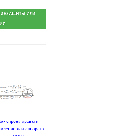
Как спроектировать
Сервис расчётов
емление для аппарата
надёжности системы