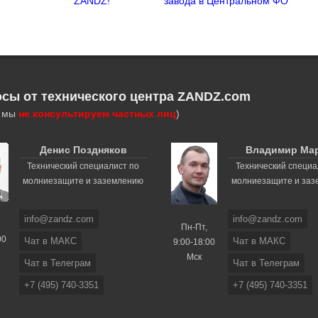
ZANDZ!
завода в Центральном ФО
осы от технического центра ZANDZ.com
, мы
не консультируем частных лиц
)
Денис Поздняков
Владимир Ма
Технический специалист по
Технический специа
молниезащите и заземлению
молниезащите и за
info@zandz.com
info@zandz.com
Пн-Пт,
00
Чат в МАКС
Чат в МАКС
9:00-18:00
Мск
Чат в Телеграм
Чат в Телеграм
+7 (495) 740-3351
+7 (495) 740-3351