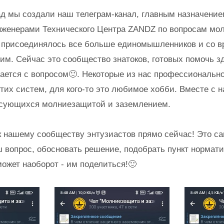
ад мы создали наш телеграм-канал, главным назначение
инженерами Технического Центра ZANDZ по вопросам мо
м присоединялось все больше единомышленников и со в
им. Сейчас это сообщество знатоков, готовых помочь з
ается с вопросом🙂. Некоторые из нас профессиональн
тих систем, для кого-то это любимое хобби. Вместе с 
есующихся молниезащитой и заземлением.
 нашему сообществу энтузиастов прямо сейчас! Это с
 вопрос, обосновать решение, подобрать пункт нормати
может наоборот - им поделиться!🙂