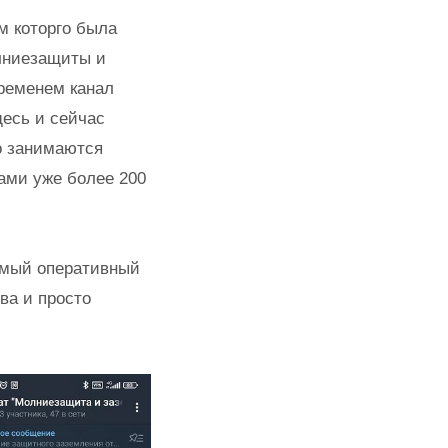
м которго была
лниезащиты и
ременем канал
десь и сейчас
о занимаются
нами уже более 200
амый оперативный
ва и просто