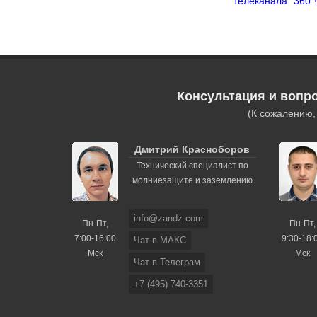
телеканала “360”!
Консультация и вопр
(К сожалению
Дмитрий Красноборов
Технический специалист по
молниезащите и заземлению
info@zandz.com
Пн-Пт,
Пн-Пт,
7:00-16:00
9:30-18:
Чат в МАКС
Мск
Мск
Чат в Телеграм
+7 (495) 740-3351