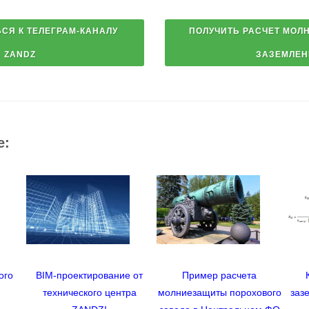
е:
ого
BIM-проектирование от
Пример расчета
я
технического центра
молниезащиты порохового
заз