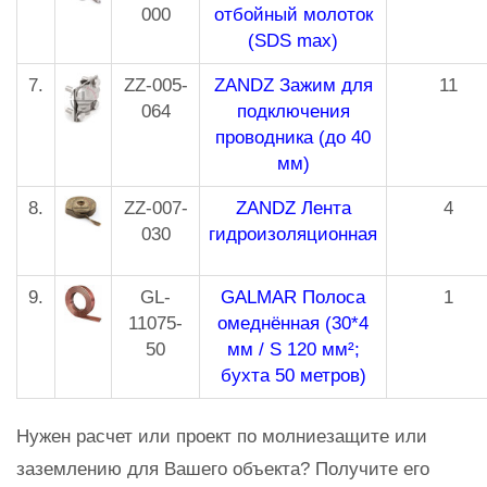
000
отбойный молоток
(SDS max)
7.
ZZ-005-
ZANDZ Зажим для
11
064
подключения
проводника (до 40
мм)
8.
ZZ-007-
ZANDZ Лента
4
030
гидроизоляционная
9.
GL-
GALMAR Полоса
1
11075-
омеднённая (30*4
50
мм / S 120 мм²;
бухта 50 метров)
Нужен расчет или проект по молниезащите или
заземлению для Вашего объекта? Получите его