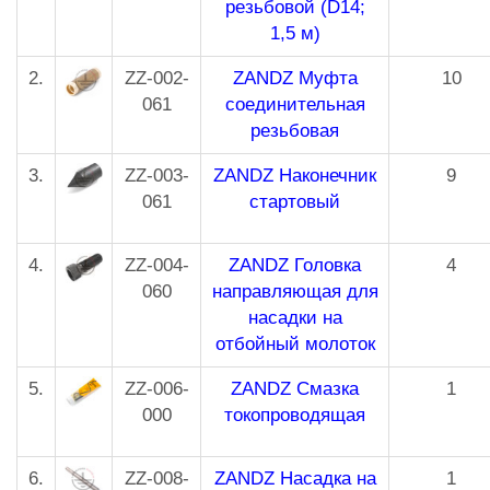
резьбовой (D14;
1,5 м)
2.
ZZ-002-
ZANDZ Муфта
10
061
соединительная
резьбовая
3.
ZZ-003-
ZANDZ Наконечник
9
061
стартовый
4.
ZZ-004-
ZANDZ Головка
4
060
направляющая для
насадки на
отбойный молоток
5.
ZZ-006-
ZANDZ Смазка
1
000
токопроводящая
6.
ZZ-008-
ZANDZ Насадка на
1