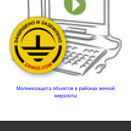
Молниезащита объектов в районах вечной
мерзлоты