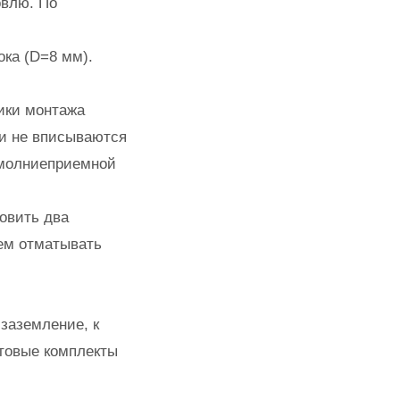
овлю. По
ока (D=8 мм).
чики монтажа
и не вписываются
 молниеприемной
овить два
ем отматывать
заземление, к
отовые комплекты