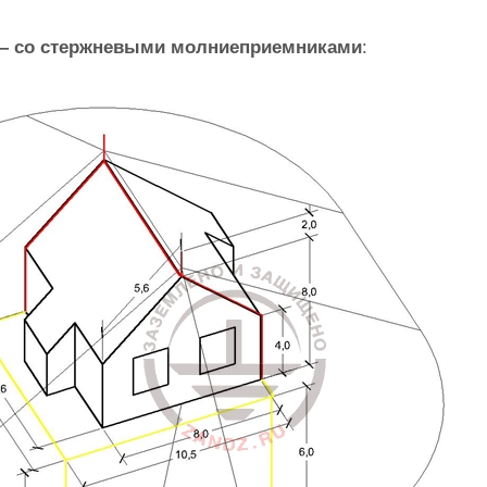
— со стержневыми молниеприемниками
: