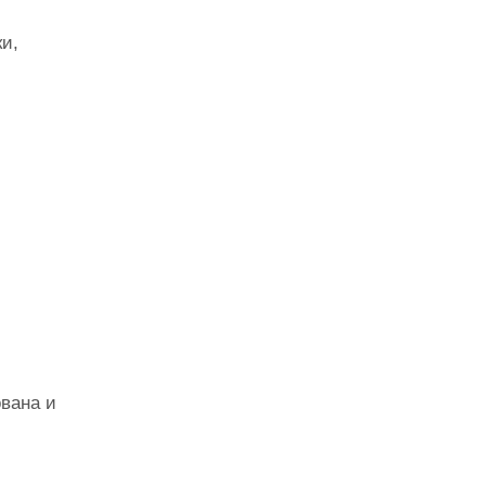
и,
ована и