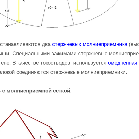
устанавливаются два
стержневых молниеприемника
(выс
крыши. Специальными зажимами стержневые молниепри
тене. В качестве токоотводов используется
омедненная 
волокой соединяются стержневые молниеприемники.
 с молниеприемной сеткой
: