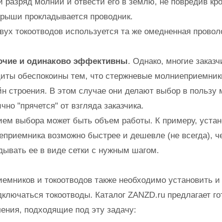
разряд молнии и отвести его в землю, не повредив кр
крыши прокладывается проводник.
вух токоотводов используется та же омедненная провол
очие и одинаково эффективны
. Однако, многие заказ
иты обеспокоины тем, что стержневые молниеприемник
н строения. В этом случае они делают выбор в пользу
ично "прячется" от взгляда заказчика.
ем выбора может быть объем работы. К примеру, устан
приемника возможно быстрее и дешевле (не всегда), ч
дывать ее в виде сетки с нужным шагом.
мников и токоотводов также необходимо установить и 
дключаться токоотводы. Каталог ZANZD.ru предлагает г
ения, подходящие под эту задачу: