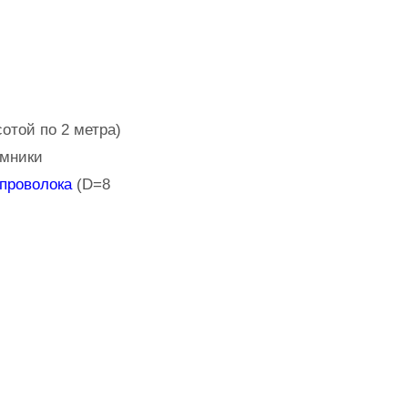
отой по 2 метра)
емники
проволока
(D=8