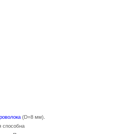
роволока
(D=8 мм).
я способна