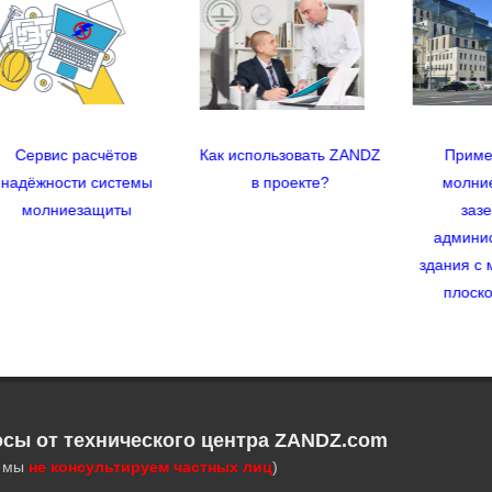
чётов
Как использовать ZANDZ
Пример проекта
системы
в проекте?
молниезащиты и
щиты
заземления
административного
здания с многоярусной
плоской кровлей
осы от технического центра ZANDZ.com
, мы
не консультируем частных лиц
)