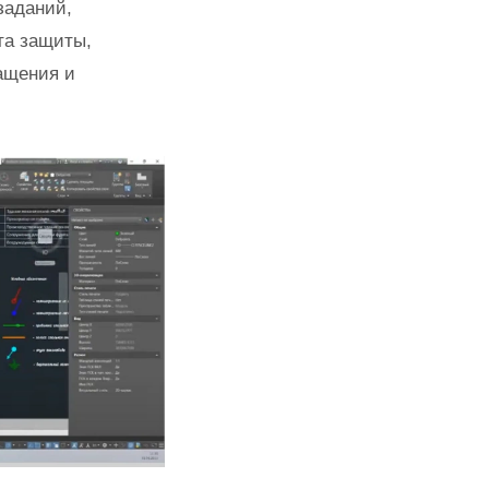
заданий,
та защиты,
ащения и