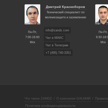
Дмитрий Красноборов
Технический специалист по
молниезащите и заземлению
info@zandz.com
Пн-Пт,
Пн-Пт,
7:00-16:00
9:30-18:
Чат в МАКС
Мск
Мск
Чат в Телеграм
+7 (495) 740-3351
Что такое ZANDZ
/
О компании GALMAR
/
Правила
Политика конфиденциальности