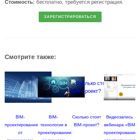
Стоимость:
бесплатно, требуется регистрация.
Смотрите также:
BIM-
BIM-
Сколько стоит
Видеозапись
В
проектирование
технологии в
BIM-проект?
вебинара «BIM
п
от
проектировании:
проектирование