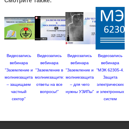
Смотрите также:
Видеозапись
Видеозапись
Видеозапись
Видеозапись
вебинара
вебинара
вебинара
вебинара
"Заземление и
"Заземление в
"Заземление и
"МЭК 62305-4.
молниезащита
молниезащите:
молниезащита
Защита
– защищаем
ответы на все
– для чего
электрических
частный
вопросы!”
нужны УЗИПы"
и электронных
сектор"
систем
м