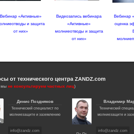
ные»
Видеозапись вебинара
Вебинар «Объективная
защита
«Активные»
оценка эффективности
молниеотводы и защита
ESE-
от них»
молниеприемников»
осы от технического центра ZANDZ.com
, мы
не консультируем частных лиц
)
Денис Поздняков
Владимир Ма
Технический специалист по
Технический специа
молниезащите и заземлению
молниезащите и за
info@zandz.com
info@zandz.com
Пн-Пт,