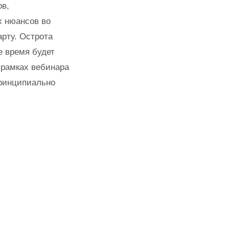
ов,
х нюансов во
арту. Острота
е время будет
 рамках вебинара
принципиально