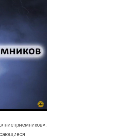
олниеприемников».
касающиеся