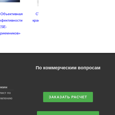
CTS-молниеотводы,
Вебинар «Активные»
Видео
красиво, но бесполезно
молниеотводы и защита
от них»
молни
По коммерческим вопросам
ркин
лист по
ЗАКАЗАТЬ РАСЧЕТ
землению