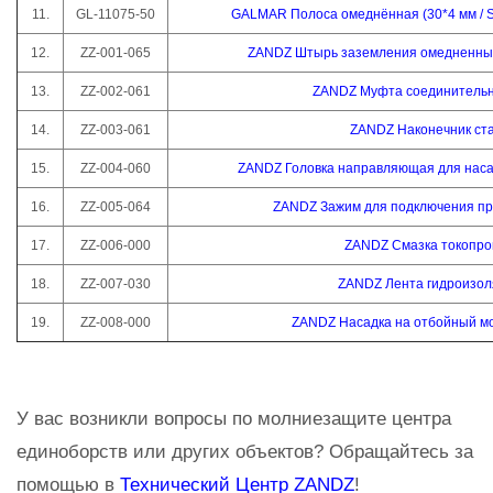
11.
GL-11075-50
GALMAR Полоса омеднённая (30*4 мм / S 
12.
ZZ-001-065
ZANDZ Штырь заземления омедненный 
13.
ZZ-002-061
ZANDZ Муфта соединительн
14.
ZZ-003-061
ZANDZ Наконечник ст
15.
ZZ-004-060
ZANDZ Головка направляющая для наса
16.
ZZ-005-064
ZANDZ Зажим для подключения про
17.
ZZ-006-000
ZANDZ Смазка токопр
18.
ZZ-007-030
ZANDZ Лента гидроизо
19.
ZZ-008-000
ZANDZ Насадка на отбойный мо
У вас возникли вопросы по молниезащите центра
единоборств или других объектов? Обращайтесь за
помощью в
Технический Центр ZANDZ
!