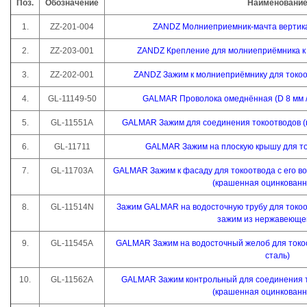
Поз.
Обозначение
Наименовани
1.
ZZ-201-004
ZANDZ Молниеприемник-мачта вертикал
2.
ZZ-203-001
ZANDZ Крепление для молниеприёмника к 
3.
ZZ-202-001
ZANDZ Зажим к молниеприёмнику для токоо
4.
GL-11149-50
GALMAR Проволока омеднённая (D 8 мм / 
5.
GL-11551A
GALMAR Зажим для соединения токоотводов (
6.
GL-11711
GALMAR Зажим на плоскую крышу для ток
7.
GL-11703A
GALMAR Зажим к фасаду для токоотвода с его в
(крашенная оцинкованн
8.
GL-11514N
Зажим GALMAR на водосточную трубу для токоо
зажим из нержавеющей
9.
GL-11545A
GALMAR Зажим на водосточный желоб для токо
сталь)
10.
GL-11562A
GALMAR Зажим контрольный для соединения т
(крашенная оцинкованн