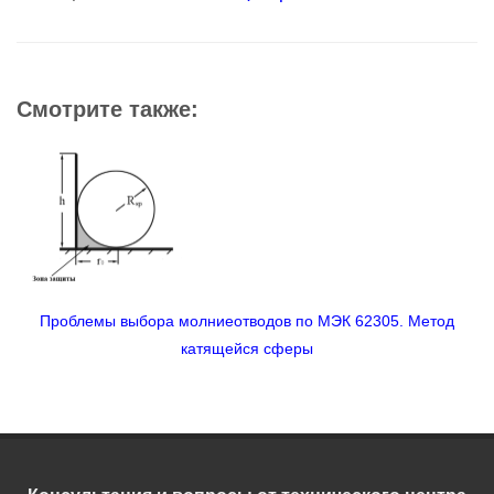
Смотрите также:
дов по МЭК 62305. Метод
Молниезащита станции быстр
 сферы
электротранспорта в 