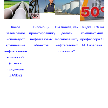
Какое
В помощь
Вы знаете, как
Скидка 50% на
М
заземление
проектировщику
делать
комплект книг
используют
нефтегазовых
молниезащиту
профессора Э.
крупнейшие
объектов
нефтегазовых
М. Базеляна
м
нефтегазовые
объектов?
компании?
(отзыв о
продукции
м
ZANDZ)