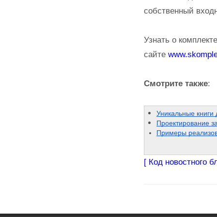
собственный входн
Узнать о комплект
сайте
www.skomple
Смотрите также
:
Уникальные книги
Проектирование з
Примеры реализов
[ Код новостного б