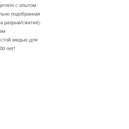
дителя с опытом
льно подобранная
а разрыв/сжатие).
ием
истой медью для
00 лет!