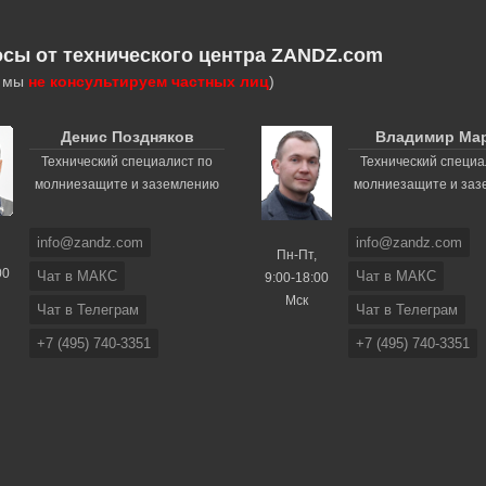
осы от технического центра ZANDZ.com
, мы
не консультируем частных лиц
)
Денис Поздняков
Владимир Ма
Технический специалист по
Технический специа
молниезащите и заземлению
молниезащите и за
info@zandz.com
info@zandz.com
Пн-Пт,
00
Чат в МАКС
Чат в МАКС
9:00-18:00
Мск
Чат в Телеграм
Чат в Телеграм
+7 (495) 740-3351
+7 (495) 740-3351