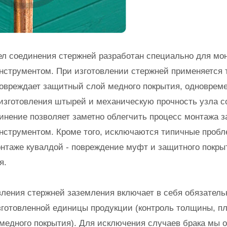
ел соединения стержней разработан специально для мо
струментом. При изготовлении стержней применяется 
 повреждает защитный слой медного покрытия, одноврем
изготовления штырей и механическую прочность узла с
нение позволяет заметно облегчить процесс монтажа 
нструментом. Кроме того, исключаются типичные проб
нтаже кувалдой - повреждение муфт и защитного покры
я.
вления стержней заземления включает в себя обязатель
зготовленной единицы продукции (контроль толщины, п
медного покрытия). Для исключения случаев брака мы