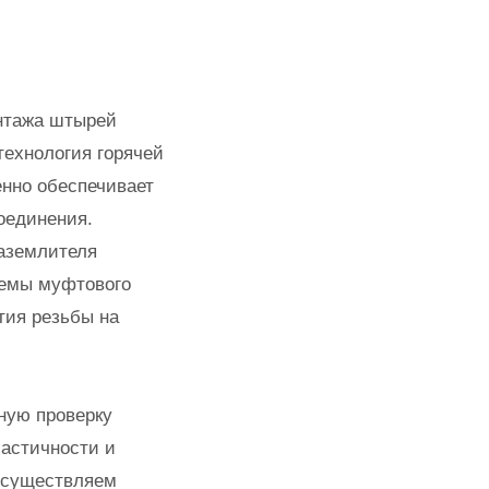
нтажа штырей
технология горячей
енно обеспечивает
оединения.
заземлителя
лемы муфтового
тия резьбы на
ную проверку
ластичности и
 осуществляем