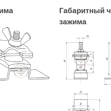
жима
Габаритный ч
зажима