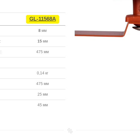
GL-11568A
8
мм
:
15
мм
:
475 мм
0,14 кг
475 мм
25 мм
45 мм