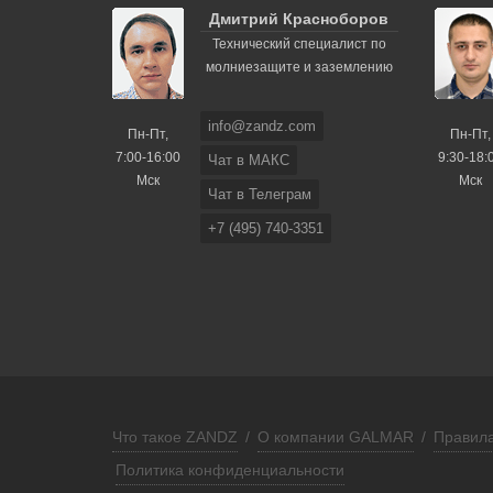
Дмитрий Красноборов
Технический специалист по
молниезащите и заземлению
info@zandz.com
Пн-Пт,
Пн-Пт,
7:00-16:00
9:30-18:
Чат в МАКС
Мск
Мск
Чат в Телеграм
+7 (495) 740-3351
Что такое ZANDZ
/
О компании GALMAR
/
Правила
Политика конфиденциальности