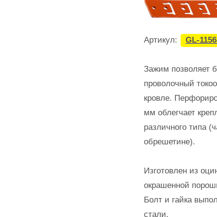
Артикул:
GL-115
Зажим позволяет б
проволочный токоо
кровле. Перфориро
мм облегчает креп
различного типа (ч
обрешетине).
Изготовлен из оци
окрашенной порошк
Болт и гайка вып
стали.