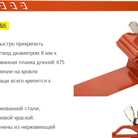
68A
ыстро прикрепить
твод диаметром 8 мм к
ванная планка длиной 475
ление на кровле
аще всего крепится к
нкованной стали,
овой краской.
олнены из нержавеющей