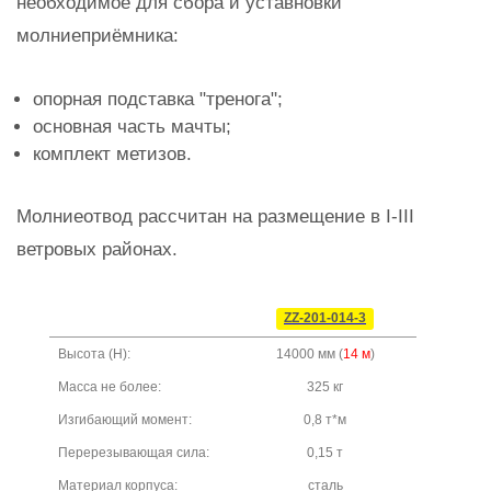
необходимое для сбора и уставновки
молниеприёмника:
опорная подставка "тренога";
основная часть мачты;
комплект метизов.
Молниеотвод рассчитан на размещение в I-III
ветровых районах.
ZZ-201-014-3
Высота (H):
14000 мм (
14 м
)
Масса не более:
325 кг
Изгибающий момент:
0,8 т*м
Перерезывающая сила:
0,15 т
Материал корпуса:
сталь