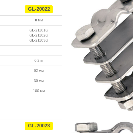
GL-20022
8
мм
GL-21101G
GL-21102G
GL-21103G
0,2 кг
62 мм
30 мм
100 мм
GL-20023