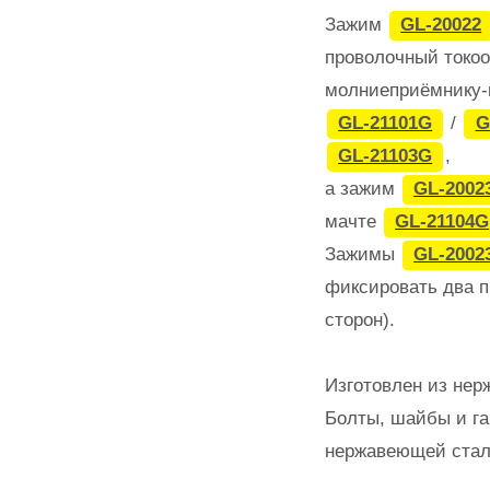
Зажим
GL-20022
проволочный токоо
молниеприёмнику-
GL-21101G
/
G
GL-21103G
,
а зажим
GL-2002
мачте
GL-21104G
Зажимы
GL-2002
фиксировать два п
сторон).
Изготовлен из нер
Болты, шайбы и га
нержавеющей стал