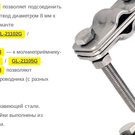
позволяет подсоединить
твод диаметром 8 мм к
мачте
L-21102G
/
3
— к молниеприёмнику-
/
GL-21105G
.
3
позволяют
роводника (с разных
жавеющей стали.
йки выполнены из
и.