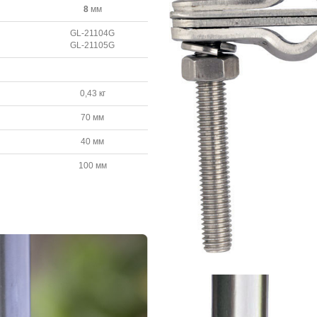
8
мм
GL-21104G
GL-21105G
0,43 кг
70 мм
40 мм
100 мм