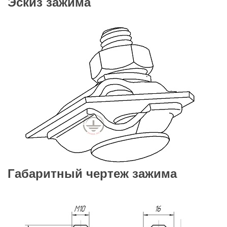
Эскиз зажима
Габаритный чертеж зажима