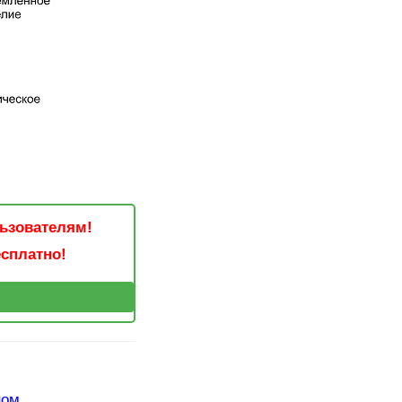
льзователям!
есплатно!
ном