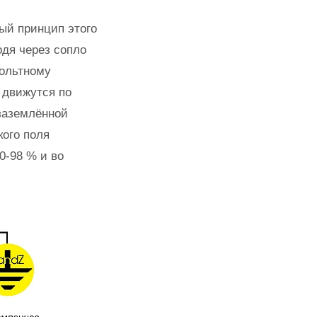
ый принцип этого
одя через сопло
вольтному
 движутся по
заземлённой
кого поля
0-98 % и во