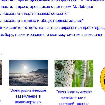
нары для проектировщиков с доктором М. Лободой
олниезащита нефтегазовых объектов"
олниезащита жилых и общественных зданий"
ниезащите - ответы на частые вопросы при проектиров
 выбору, проектированию и монтажу систем заземления
е:
тролитическое
Электролитическое
аземление в
заземление в
ечномерзлых
Анал
средней полосе