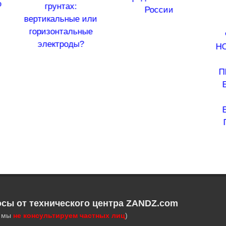
грунтах:
норматив
России
тикальные или
докуме
ризонтальные
ФЕДЕРАЛ
электроды?
НОРМЫ И П
В ОБЛА
ПРОМЫШЛ
БЕЗОПАС
"ПРАВ
БЕЗОПАС
ПРИ ВЗР
РАБОТ
осы от технического центра ZANDZ.com
, мы
не консультируем частных лиц
)