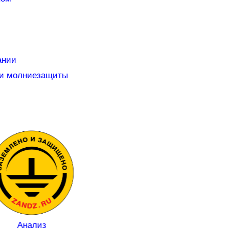
ании
 и молниезащиты
Почему
Нержавеющее
вертикальные
заземление можно
заземлители нельз
из