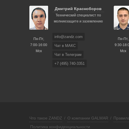
Дмитрий Красноборов
Технический специалист по
молниезащите и заземлению
info@zandz.com
Пн-Пт,
Пн-Пт,
7:00-16:00
9:30-18:
Чат в МАКС
Мск
Мск
Чат в Телеграм
+7 (495) 740-3351
Что такое ZANDZ
/
О компании GALMAR
/
Правила
Политика конфиденциальности