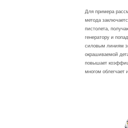
Для примера рассм
метода заключаетс
пистолета, получа
генератору и попа
силовым линиям э
окрашиваемой дета
повышает коэффици
многом облегчает и