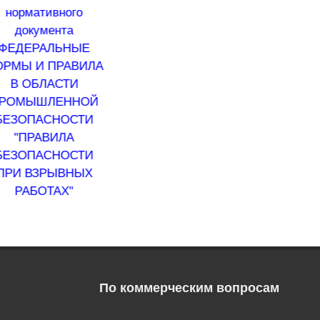
проверить
располагать близк
ного
магнитом?
друг к другу?
нта
ЬНЫЕ
РАВИЛА
СТИ
ЕННОЙ
НОСТИ
ИЛА
НОСТИ
ЫВНЫХ
АХ"
По коммерческим вопросам