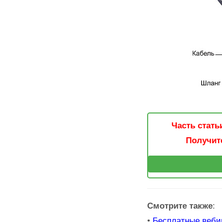
Часть стать
Получите
Смотрите также
:
•
Бесплатные веби