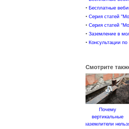
•
Бесплатные веби
•
Серия статей "М
•
Серия статей "М
•
Заземление в мол
•
Консультации по
Смотрите такж
Почему
Элек
Нержавеющее
вертикальные
з
заземление можно
заземлители нельзя
в