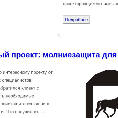
проектировщиком промыш
ый проект: молниезащита дл
о интересному проекту от
 специалистов!
обратился клиент с
ать необходимые
олниезащите конюшни в
ти. Что получилось —