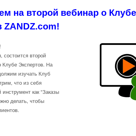
м на второй вебинар о Клуб
в ZANDZ.com!
!
я, состоится второй
о Клубе Экспертов. На
должим изучать Клуб
трим, что из себя
й инструмент как “Заказы
ужно делать, чтобы
лиентов.