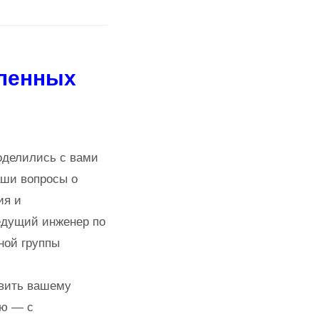
ленных
поделились с вами
аши вопросы о
ия и
едущий инженер по
ной группы
авить вашему
ью — с