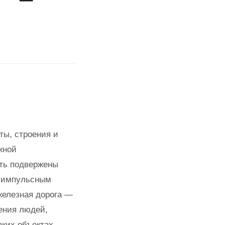
ты, строения и
жной
ть подвержены
 импульсным
железная дорога —
ения людей,
аких объектах