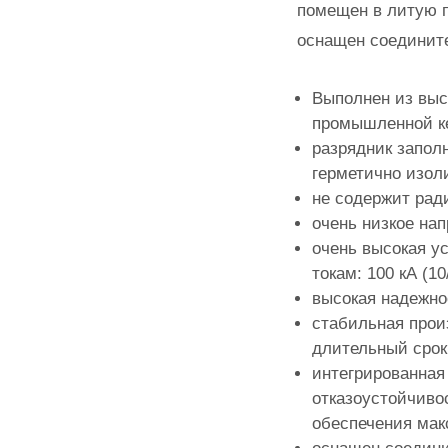
помещен в литую 
оснащен соединит
Выполнен из выс
промышленной к
разрядник запол
герметично изол
не содержит рад
очень низкое на
очень высокая у
токам: 100 кА (10
высокая надежно
стабильная прои
длительный срок
интегрированная
отказоустойчивост
обеспечения мак