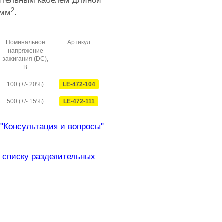
ительным кабелем длиной
2
5мм
.
Номинальное
Артикул
напряжение
зажигания (DC),
В
100 (+/- 20%)
LE-472-104
500 (+/- 15%)
LE-472-111
 "Консультация и вопросы"
 списку разделительных