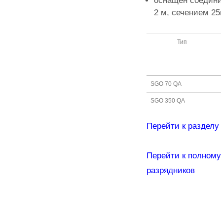
оснащен соедин
2 м, сечением 2
Тип
SGO 70 QA
SGO 350 QA
Перейти к разделу
Перейти к полному
разрядников