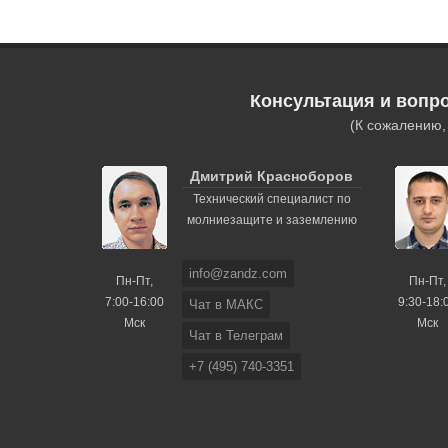
Консультация и вопр
(К сожалению
Дмитрий Красноборов
Технический специалист по
молниезащите и заземлению
info@zandz.com
Пн-Пт,
Пн-Пт,
7:00-16:00
9:30-18:
Чат в МАКС
Мск
Мск
Чат в Телеграм
+7 (495) 740-3351