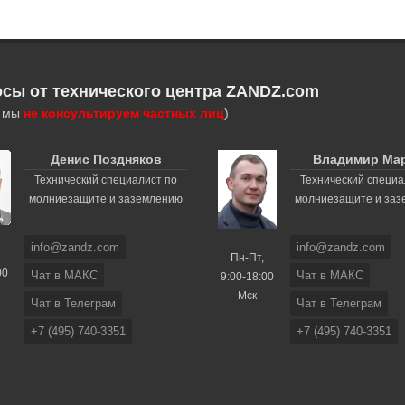
осы от технического центра ZANDZ.com
, мы
не консультируем частных лиц
)
Денис Поздняков
Владимир Ма
Технический специалист по
Технический специа
молниезащите и заземлению
молниезащите и за
info@zandz.com
info@zandz.com
Пн-Пт,
00
Чат в МАКС
Чат в МАКС
9:00-18:00
Мск
Чат в Телеграм
Чат в Телеграм
+7 (495) 740-3351
+7 (495) 740-3351