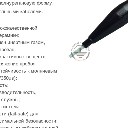
полиуретановую форму,
ельными кабелями.
ококачественной
ерамики;
нен инертным газом,
ирован;
иоактивных веществ;
пряжение пробоя;
стойчивость к молниевым
/350μs);
сть;
зводительность,
 службы;
 система
и (fail-safe) для
симальной безопасности;