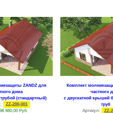
ниезащиты ZANDZ для
Комплект молниезащ
тного дома
частного 
трубой (стандартный)
с двускатной крышей
л:
ZZ-200-001
труб
96 880,00 Руб.
Артикул:
ZZ-2