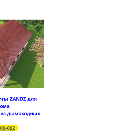
иты ZANDZ для
дома
 без дымоходных
00-002