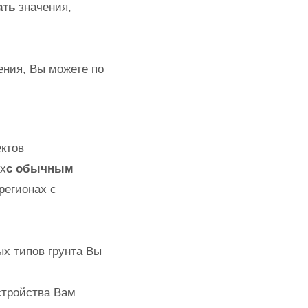
ать
значения,
ения, Вы можете по
ектов
ах
с обычным
регионах с
х типов грунта Вы
стройства Вам