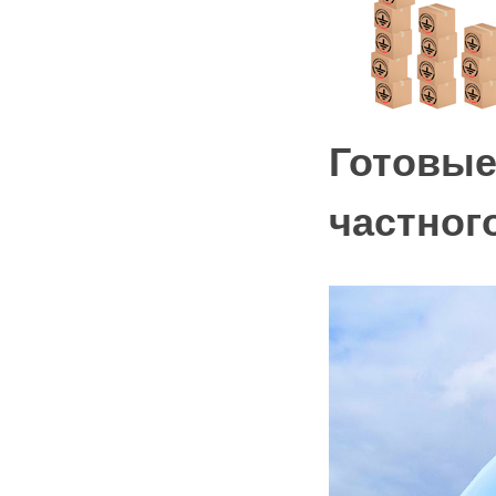
Готовые
частног