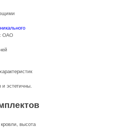
ующими
никального
 с ОАО
ней
 характеристик
 и эстетичны.
мплектов
п кровли, высота