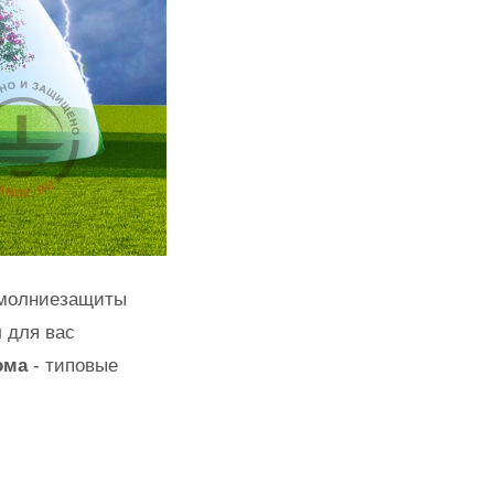
 молниезащиты
 для вас
ома
- типовые