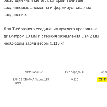
расплавленный металл, который заливает
соединяемые элементы и формирует сварное
соединение.
Для Т-образного соединения круглого проводника
диаметром 10 мм и стержня заземления D14,2 мм
необходим заряд весом 0,115 кг.
Наименование
Вес заряда, кг
Арт
ZANDZ СВАРКА Заряд 115
0,115
ZZ-43
грамм