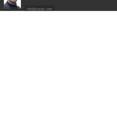
ЗАПРОСИТЬ РАСЧЕТ
info@zandz.com
Чат в МАКС
Пн-Пт,
Чат в Телеграм
9:00-18:00
+7 (495) 740-3351
Мск
По коммерческим вопросам
ЗАКАЗАТЬ РАСЧЕТ
КУПИТЬ ОБОРУДОВАНИЕ
СДЕЛАТЬ ЗАЯВКУ НА EMAIL