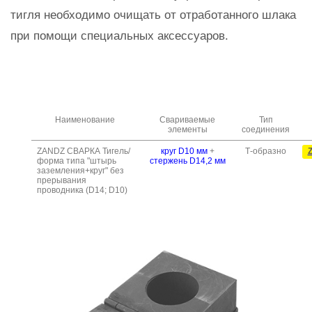
тигля необходимо очищать от отработанного шлака
при помощи специальных аксессуаров.
Наименование
Свариваемые
Тип
элементы
соединения
ZANDZ СВАРКА Тигель/
круг D10 мм
+
Т-образно
Z
форма типа "штырь
стержень D14,2 мм
заземления+круг" без
прерывания
проводника (D14; D10)