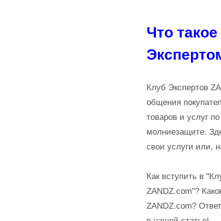
Что такое
Эксперто
Клуб Экспертов Z
общения покупате
товаров и услуг п
молниезащите. Зд
свои услуги или, н
Как вступить в "К
ZANDZ.com"? Како
ZANDZ.com? Ответ
в нашей статье!