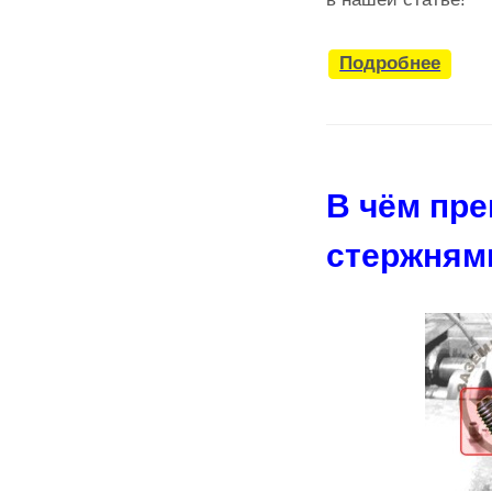
Подробнее
В чём пр
стержням