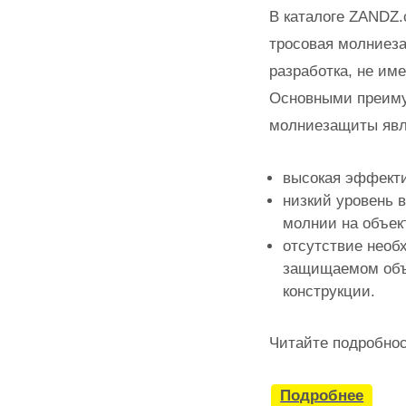
В каталоге ZANDZ
тросовая молниез
разработка, не им
Основными преим
молниезащиты явл
высокая эффекти
низкий уровень 
молнии на объек
отсутствие необ
защищаемом объ
конструкции.
Читайте подробнос
Подробнее