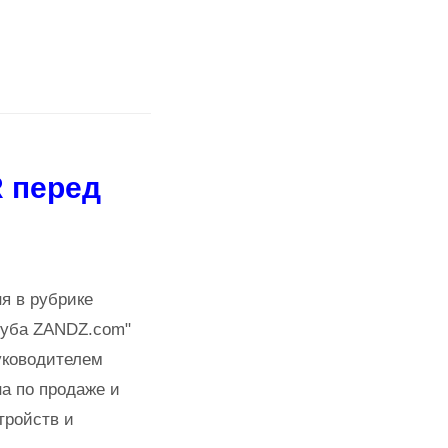
 перед
я в рубрике
луба ZANDZ.com"
уководителем
на по продаже и
тройств и