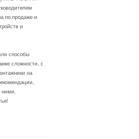
уководителем
на по продаже и
тройств и
или способы
акже сложности, с
онтажники на
рекомендации,
 ними.
тье!