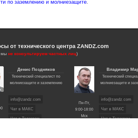
сти по заземлению и молниезащите
.
осы от технического центра ZANDZ.com
, мы
не консультируем частных лиц
)
Денис Поздняков
Владимир Ма
Технический специалист по
Технический специа
молниезащите и заземлению
молниезащите и за
info@zandz.com
info@zandz.com
Пн-Пт,
00
Чат в МАКС
Чат в МАКС
9:00-18:00
Мск
Чат в Телеграм
Чат в Телеграм
+7 (495) 740-3351
+7 (495) 740-3351