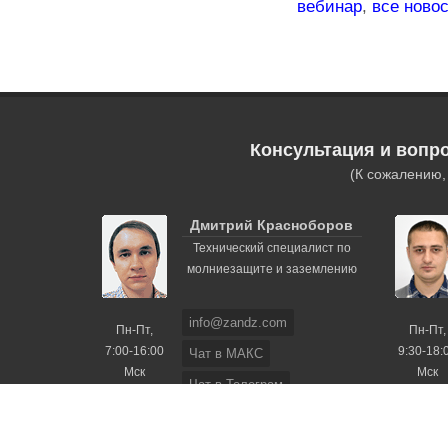
вебинар
,
все ново
Консультация и вопр
(К сожалению
Дмитрий Красноборов
Технический специалист по
молниезащите и заземлению
info@zandz.com
Пн-Пт,
Пн-Пт,
7:00-16:00
9:30-18:
Чат в МАКС
Мск
Мск
Чат в Телеграм
+7 (495) 740-3351