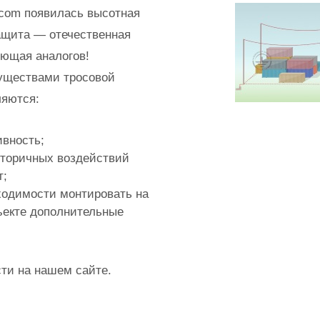
.com появилась высотная
ащита — отечественная
еющая аналогов!
уществами тросовой
яются:
вность;
вторичных воздействий
т;
ходимости монтировать на
екте дополнительные
ти на нашем сайте.